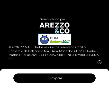
Termos de Uso
Central de Atendimento
Políticas de Privacidade
Entrega
ZZ Influ
Desenvolvido por
Devolução do Produto
ZZ MALL é confiável
Compre pelo WhatsApp
ZZPay
BOM
Cartão Presente
©
2026
, ZZ MALL. Todos os direitos reservados.
ZZAB
Comércio de Calçados Ltda. | Rua África do Sul, 2280. Padre
Mathias, Cariacica/ES. CEP: 29157-900 | CNPJ: 07.900.208/0077-
Vendas Corporativas
04
Comprar