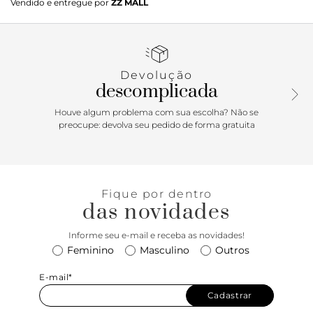
Vendido e entregue por
ZZ MALL
plataforma em tom vermelho é a definição de sofisticação
audaciosa. Projetada para quem não tem medo de se
destacar, ela une a imponência do salto altíssimo com o
conforto que só uma meia pata estruturada pode oferecer.
Devolução
descomplicada
Houve algum problema com sua escolha? Não se
preocupe: devolva seu pedido de forma gratuita
Fique por dentro
das novidades
Informe seu e-mail e receba as novidades!
Feminino
Masculino
Outros
E-mail*
Cadastrar