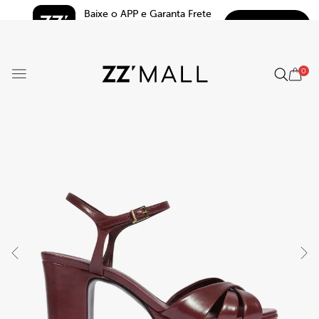
Baixe o APP e Garanta Frete 
BAIXAR
Grátis*
5.0
0