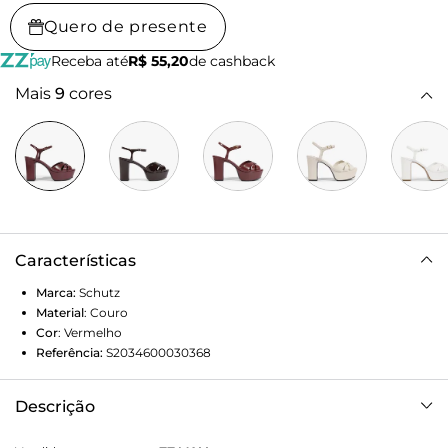
Quero de presente
Receba até
R$ 55,20
de cashback
Mais
9
cores
Características
Marca:
Schutz
Material
:
Couro
Cor
:
Vermelho
Referência:
S2034600030368
Descrição
Prepare-se para dominar qualquer ambiente. Esta sandália