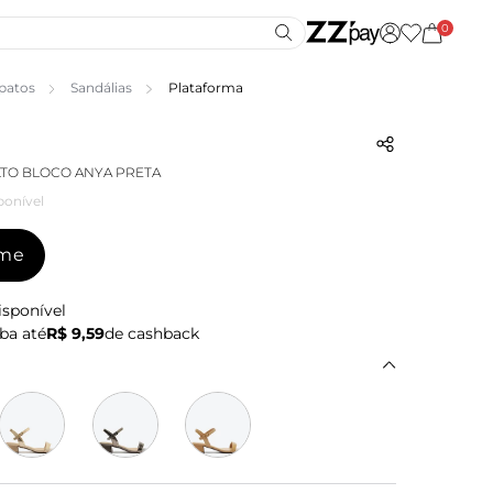
0
patos
Sandálias
Plataforma
LTO BLOCO ANYA PRETA
ponível
-me
isponível
ba até
R$ 9,59
de cashback