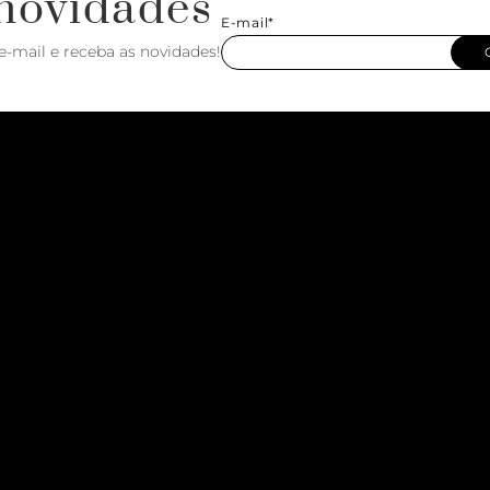
novidades
E-mail*
e-mail e receba as novidades!