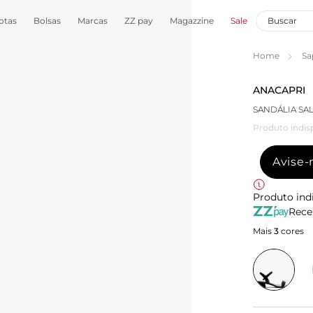
otas
Bolsas
Marcas
ZZ pay
Magazzine
Sale
Home
Sa
ANACAPRI
SANDÁLIA SA
Produto indis
Avise
Produto ind
Rece
Mais
3
cores