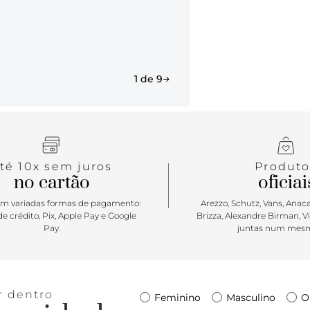
1 de 9
té 10x sem juros
Produto
no cartão
oficiai
m variadas formas de pagamento:
Arezzo, Schutz, Vans, Anacap
e crédito, Pix, Apple Pay e Google
Brizza, Alexandre Birman, V
Pay.
juntas num mesm
r dentro
Feminino
Masculino
O