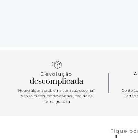
Devolução
A
descomplicada
Houve algum problema com sua escolha?
Conte co
Não se preocupe: devolva seu pedido de
Cartão d
forma gratuita
Fique po