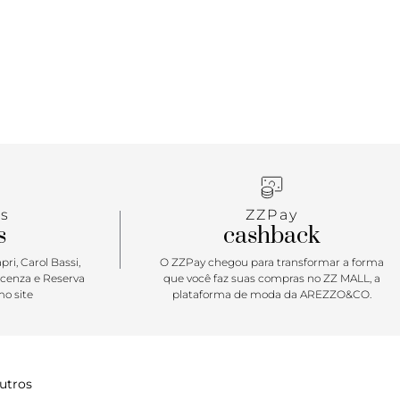
s
ZZPay
s
cashback
ri, Carol Bassi,
O ZZPay chegou para transformar a forma
icenza e Reserva
que você faz suas compras no ZZ MALL, a
o site
plataforma de moda da AREZZO&CO.
utros