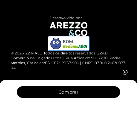
Central de Atendimento
Políticas de Privacidade
Entrega
ZZ Influ
Desenvolvido por
Devolução do Produto
ZZ MALL é confiável
Compre pelo WhatsApp
ZZPay
BOM
Cartão Presente
©
2026
, ZZ MALL. Todos os direitos reservados.
ZZAB
Comércio de Calçados Ltda. | Rua África do Sul, 2280. Padre
Mathias, Cariacica/ES. CEP: 29157-900 | CNPJ: 07.900.208/0077-
Vendas Corporativas
04
Comprar