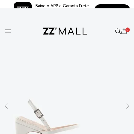
Baixe o APP e Garanta Frete 
BAIXAR
Grátis*
5.0
0