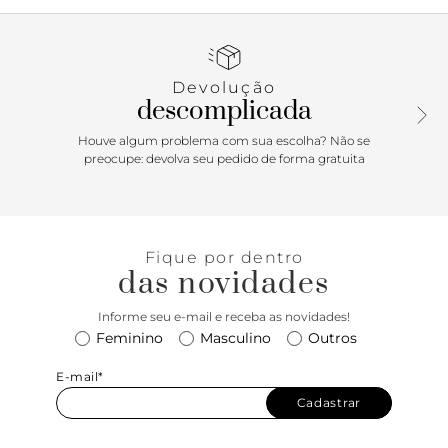
que surge como uma das maiores tendências desse verão!
Versátil, ela pode acompanhar do look moderninho com
alfaiataria e jeans a produções com vestidos esvoaçantes e
aquele mini dress poderoso, sempre contando com o toque
Devolução
cool do mood 90’s! Aposte!
descomplicada
Houve algum problema com sua escolha? Não se
preocupe: devolva seu pedido de forma gratuita
Fique por dentro
das novidades
Informe seu e-mail e receba as novidades!
Feminino
Masculino
Outros
E-mail*
Cadastrar