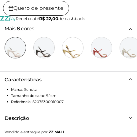
Quero de presente
Receba até
R$ 22,00
de cashback
Mais
8
cores
Características
Marca:
Schutz
Tamanho do salto
:
9.1cm
Referência:
S2075300010007
Descrição
A sandália com tiras minimalistas ganha atitude extra com
Vendido e entregue por
ZZ MALL
o salto em shape diferenciado e o bico quadrado, formato