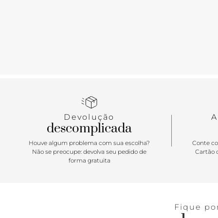
Devolução
A
descomplicada
Houve algum problema com sua escolha?
Conte co
Não se preocupe: devolva seu pedido de
Cartão d
forma gratuita
Fique po