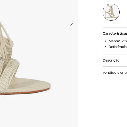
Característica
Marca:
Sch
Referência
Descrição
Trazendo sof
Vendido e ent
alto se des
cabedal. O
tornozelo a
ainda mais i