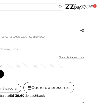
0
LTO ALTO LACE COURO BRANCA
,88 sem juros
Guia de tamanhos
34
35
36
37
38
39
40
41
Quero de presente
r à sacola
ba até
R$ 39,60
de cashback