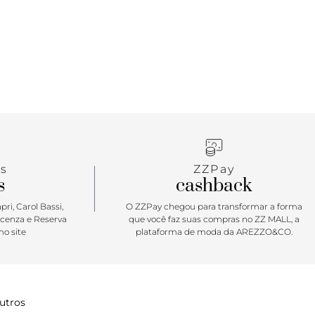
s
ZZPay
s
cashback
ri, Carol Bassi,
O ZZPay chegou para transformar a forma
icenza e Reserva
que você faz suas compras no ZZ MALL, a
o site
plataforma de moda da AREZZO&CO.
utros