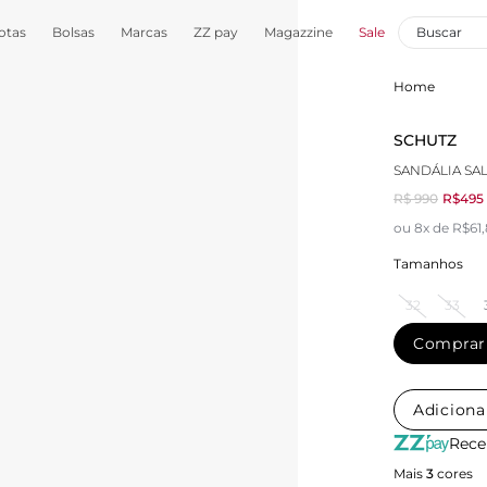
otas
Bolsas
Marcas
ZZ pay
Magazzine
Sale
Home
SCHUTZ
SANDÁLIA SA
R$ 990
R$495
ou 8x de R$61
Tamanhos
32
33
Comprar
Adiciona
Rece
Mais
3
cores