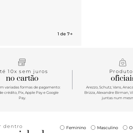
1 de 7
té 10x sem juros
Produto
no cartão
oficiai
m variadas formas de pagamento:
Arezzo, Schutz, Vans, Anacap
e crédito, Pix, Apple Pay e Google
Brizza, Alexandre Birman, V
Pay.
juntas num mesm
r dentro
Feminino
Masculino
O