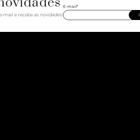
novidades
E-mail*
e-mail e receba as novidades!