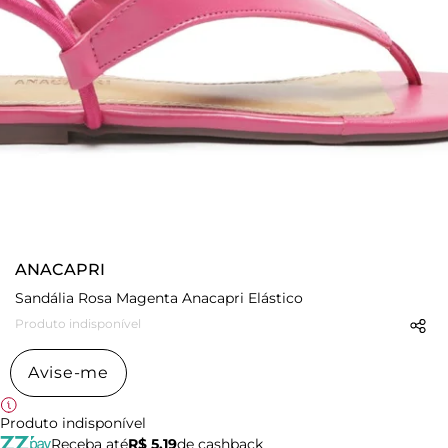
ANACAPRI
Sandália Rosa Magenta Anacapri Elástico
Produto indisponível
Avise-me
Produto indisponível
Receba até
R$ 5,19
de cashback