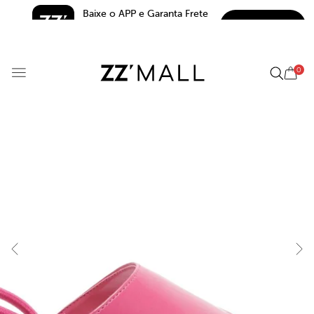
Baixe o APP e Garanta Frete 
BAIXAR
Grátis*
5.0
0