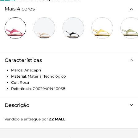
Mais
4
cores
Características
Marca:
Anacapri
Material
:
Material Tecnológico
Cor
:
Rosa
Referência:
C0029401440038
Descrição
Sandália rasteira rosa com acabamento envernizado. Possui
Vendido e entregue por
ZZ MALL
uma tira no centro da gáspea que separa os dedos, segue
pelo peito do pé até a pala, se conectando com um
slingback de elástico. Palmilha nude com o nome da