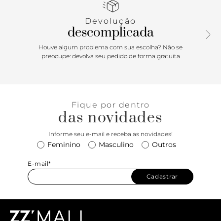
marca. Deixa dedos, laterais e calcanhar à mostra.
Devolução
Porque Apostar
descomplicada
Prática é o adjetivo perfeito pra essa peça que não vai mais
Houve algum problema com sua escolha? Não se
sair dos seus pés! Com solado slim, design básico e elástico
preocupe: devolva seu pedido de forma gratuita
no tornozelo, o modelo preenche todos os requisitos do
que você mais precisa na rotina da próxima estação:
facilidade, conforto e estilo. Que essa rasteira ANACAPRI
descomplica o verão a gente já sabe, mas a dúvida que fica
Fique por dentro
é: como você vai atravessar a estação sem ela?
das novidades
Informe seu e-mail e receba as novidades!
Feminino
Masculino
Outros
E-mail*
Cadastrar