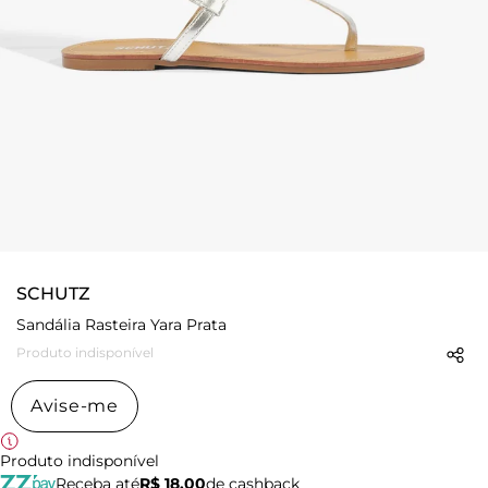
SCHUTZ
Sandália Rasteira Yara Prata
Produto indisponível
Avise-me
Produto indisponível
Receba até
R$ 18,00
de cashback