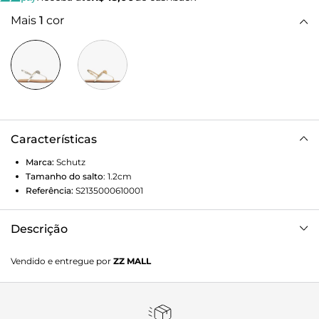
Mais
1
cor
Características
Marca:
Schutz
Tamanho do salto
:
1.2cm
Referência:
S2135000610001
Descrição
Deslumbre com esta sandália rasteira prata que une
Vendido e entregue por
ZZ MALL
conforto e sofisticação. O design minimalista apresenta
tiras finas e um detalhe central de pedraria cintilante,
garantindo um toque de glamour a cada passo. Perfeita
para eventos especiais, casamentos, formaturas ou para