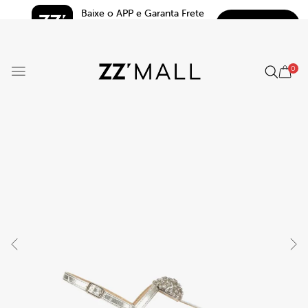
Baixe o APP e Garanta Frete 
BAIXAR
Grátis*
5.0
0