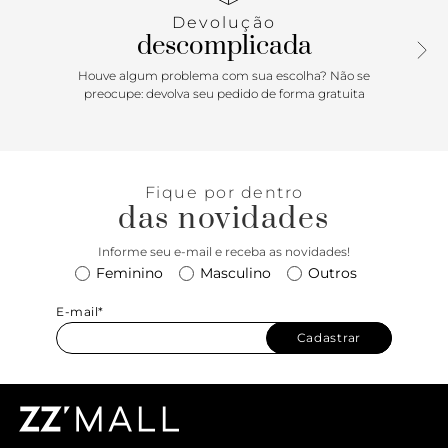
elevar seu look casual de verão.
Devolução
descomplicada
Houve algum problema com sua escolha? Não se
preocupe: devolva seu pedido de forma gratuita
Fique por dentro
das novidades
Informe seu e-mail e receba as novidades!
Feminino
Masculino
Outros
E-mail*
Cadastrar