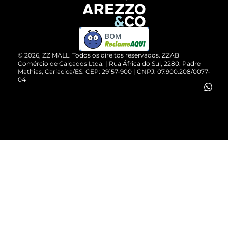
Devolução do Produto
ZZ MALL é confiável
Compre pelo WhatsApp
ZZPay
BOM
Cartão Presente
©
2026
, ZZ MALL. Todos os direitos reservados.
ZZAB
Comércio de Calçados Ltda. | Rua África do Sul, 2280. Padre
Mathias, Cariacica/ES. CEP: 29157-900 | CNPJ: 07.900.208/0077-
Vendas Corporativas
04