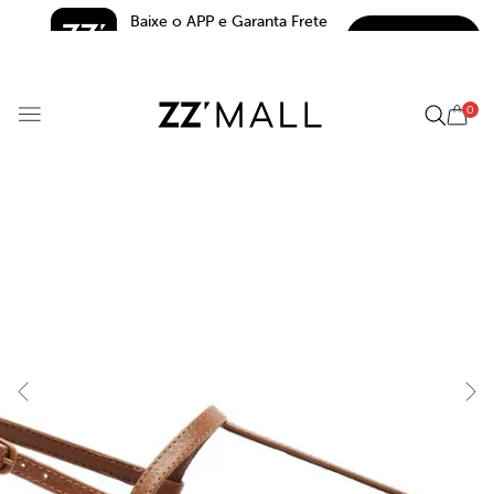
Baixe o APP e Garanta Frete 
BAIXAR
Grátis*
5.0
0