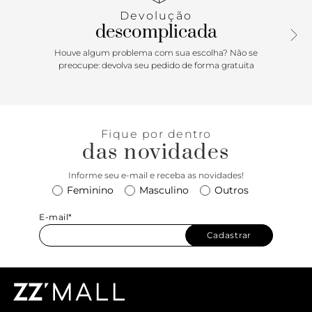
si, com detalhe para contorno em pespontos delicados.
Devolução
Possui tira traseira que contorna o calcanhar, com fecho
descomplicada
afivelado lateral. Possui palmilha comfy, do mesmo tom da
rasteirinha, com assinatura Anacapri. Porque Apostar:
Houve algum problema com sua escolha? Não se
Comfy e elegante, a rasteirinha traz uma proposta
preocupe: devolva seu pedido de forma gratuita
imponente e chic, com o design das tiras assimétricas no
cabedal. Esse modelinho fresh vai te acompanhar do office
ao happy com muito estilo.
Fique por dentro
das novidades
Informe seu e-mail e receba as novidades!
Feminino
Masculino
Outros
E-mail*
Cadastrar