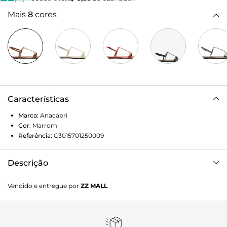
Mais
8
cores
Características
Marca:
Anacapri
Cor
:
Marrom
Referência:
C3015701250009
Descrição
Sandália rasteira de tiras assimétricas, na cor marrom. O
Vendido e entregue por
ZZ MALL
modelo possui solado rasteiro e emborrachado, com leve
saltinho traseiro e biqueira arredondada. Traz cabedal em
tiras com design de recorte - uma sobre os dedos, outra
sobre o peito de pé e uma central - que se conectam entre