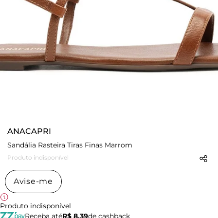
ANACAPRI
Sandália Rasteira Tiras Finas Marrom
Produto indisponível
Avise-me
Produto indisponível
Receba até
R$ 8,39
de cashback