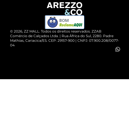
Devolução do Produto
ZZ MALL é confiável
Compre pelo WhatsApp
ZZPay
BOM
Cartão Presente
©
2026
, ZZ MALL. Todos os direitos reservados.
ZZAB
Comércio de Calçados Ltda. | Rua África do Sul, 2280. Padre
Mathias, Cariacica/ES. CEP: 29157-900 | CNPJ: 07.900.208/0077-
Vendas Corporativas
04