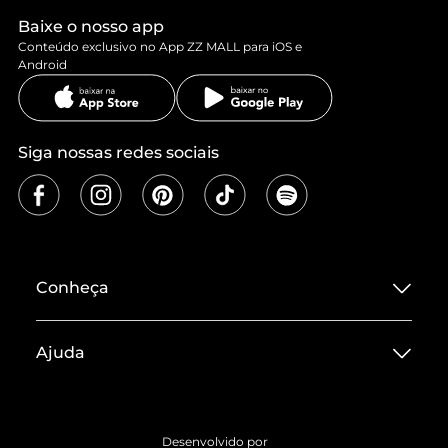
Baixe o nosso app
Conteúdo exclusivo no App ZZ MALL para iOS e
Android
Siga nossas redes sociais
Conheça
Sobre ZZ MALL
Ajuda
Termos de Uso
Central de Atendimento
Políticas de Privacidade
Entrega
ZZ Influ
Desenvolvido por