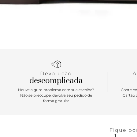
Devolução
A
descomplicada
Houve algum problema com sua escolha?
Conte co
Não se preocupe: devolva seu pedido de
Cartão d
forma gratuita
Fique po