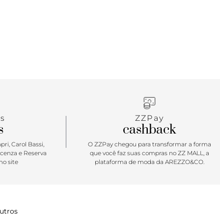
ão de nozinho delicado é chic & comfy! Sofisticada
asy, ela é perfeita para curtir momentos
s.
s
ZZPay
s
cashback
ri, Carol Bassi,
O ZZPay chegou para transformar a forma
icenza e Reserva
que você faz suas compras no ZZ MALL, a
o site
plataforma de moda da AREZZO&CO.
utros