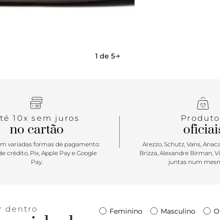
com aplicaç
e de calce e
inesquecívei
1 de 5
té 10x sem juros
Produto
no cartão
oficiai
m variadas formas de pagamento:
Arezzo, Schutz, Vans, Anacap
e crédito, Pix, Apple Pay e Google
Brizza, Alexandre Birman, V
Pay.
juntas num mesm
r dentro
Feminino
Masculino
O