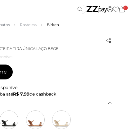
0
patos
Rasteiras
Birken
STEIRA TIRA ÚNICA LAÇO BEGE
ponível
-me
isponível
ba até
R$ 7,99
de cashback