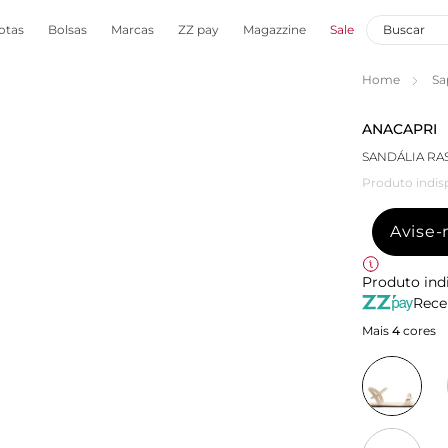
otas
Bolsas
Marcas
ZZ pay
Magazzine
Sale
Home
Sa
ANACAPRI
SANDÁLIA RA
Produto indis
Avise
Produto ind
Rece
Mais
4
cores