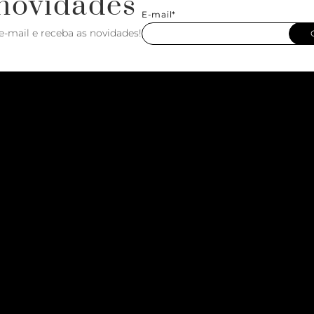
novidades
E-mail*
e-mail e receba as novidades!