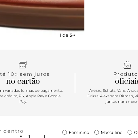
por uma das 
moderna qua
tachinhas d
metálico. Po
movimento. A
1 de 5
o conforto p
os dedos e d
fresh, em u
com elegânc
té 10x sem juros
Produto
no cartão
oficiai
m variadas formas de pagamento:
Arezzo, Schutz, Vans, Anacap
e crédito, Pix, Apple Pay e Google
Brizza, Alexandre Birman, V
Pay.
juntas num mesm
r dentro
Feminino
Masculino
O