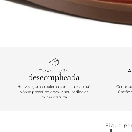
Devolução
A
descomplicada
Houve algum problema com sua escolha?
Conte co
Não se preocupe: devolva seu pedido de
Cartão d
forma gratuita
Fique po