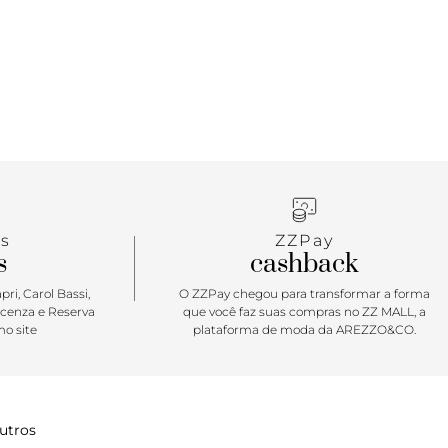
laterais, com fecho afivelado lateral. De biqueira
drada, traz palmilha comfy - contornada por
elicadas - e assinatura Anacapri em carimbo
rque Apostar: O calce de espírito livre celebra o
 sandália rasteira Anacapri vem trazer o frescor e
ara os seus pés: o detalhe da tira única que separa
eixa parte do pé à mostra, dá um toque artesanal
ma proposta que une o natural e o mood rústico
ia. Simples assim, o/
s
ZZPay
s
cashback
ri, Carol Bassi,
O ZZPay chegou para transformar a forma
icenza e Reserva
que você faz suas compras no ZZ MALL, a
o site
plataforma de moda da AREZZO&CO.
utros