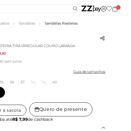
0
patos
Sandálias
Sandálias Rasteiras
STEIRA TIRA IRREGULAR COURO LARANJA
9,90
,90 sem juros
Guia de tamanhos
35
36
37
38
39
40
Quero de presente
r à sacola
ba até
R$ 7,99
de cashback