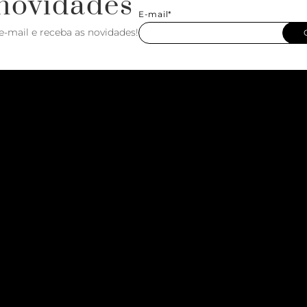
novidades
E-mail*
e-mail e receba as novidades!