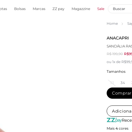
otas
Bolsas
Marcas
ZZ pay
Magazzine
Sale
Home
Sa
ANACAPRI
SANDÁLIA RA
R$ 199,90
R$9
ou 1x de R$99
Tamanhos
33
34
Comprar
Adiciona
Rece
Mais
4
cores