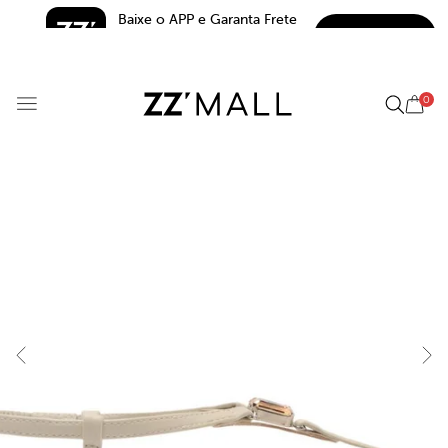
Baixe o APP e Garanta Frete 
BAIXAR
Grátis*
5.0
0