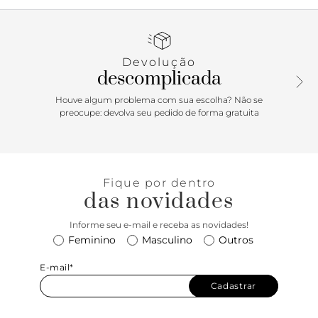
biqueira arredondada, possui solado rasteiro e
emborrachado, com leve saltinho traseiro. O modelo slim
traz cabedal com tira central que separa os dedos e se
divide em duas tiras que se prendem nas laterais e
Devolução
contornam o calcanhar na parte traseira elástica,
descomplicada
facilitando o calce de encaixe ajustável. Possui aplicação de
pedraria imponente na tira central da gáspea. Traz palmilha
Houve algum problema com sua escolha? Não se
comfy acolchoada, contornada por pespontos delicados e
preocupe: devolva seu pedido de forma gratuita
assinatura Anacapri. Porque Apostar: O mood easy & chic
está em alta para os dias de festa na temporada Verão’26
Anacapri! A rasteirinha de tira única no cabedal, vai elevar
todas as suas produções. O modelinho slim é versátil - o
Fique por dentro
calce easy com tira elástica tem o ajuste per-fei-to: o
das novidades
detalhe da pedraria imponente no arremate deixa ela ainda
mais poderosa no look. Pronta?
Informe seu e-mail e receba as novidades!
Feminino
Masculino
Outros
E-mail*
Cadastrar