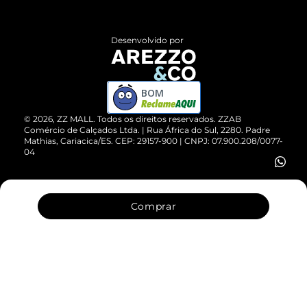
Central de Atendimento
Políticas de Privacidade
Entrega
ZZ Influ
Desenvolvido por
Devolução do Produto
ZZ MALL é confiável
Compre pelo WhatsApp
ZZPay
BOM
Cartão Presente
©
2026
, ZZ MALL. Todos os direitos reservados.
ZZAB
Comércio de Calçados Ltda. | Rua África do Sul, 2280. Padre
Mathias, Cariacica/ES. CEP: 29157-900 | CNPJ: 07.900.208/0077-
Vendas Corporativas
04
Comprar