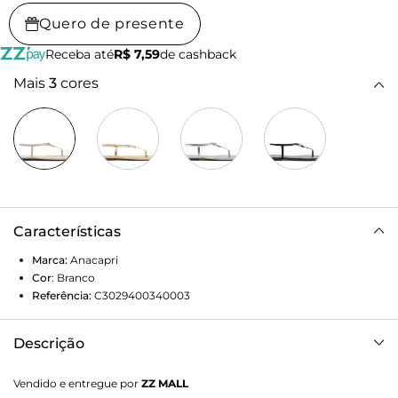
Quero de presente
Receba até
R$ 7,59
de cashback
Mais
3
cores
Características
Marca:
Anacapri
Cor
:
Branco
Referência:
C3029400340003
Descrição
Sandália rasteira slim, com tira elástica e detalhe em
Vendido e entregue por
ZZ MALL
pedraria, na cor branca. De material similar ao couro e