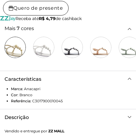
Quero de presente
Receba até
R$ 4,79
de cashback
Mais
7
cores
Características
Marca:
Anacapri
Cor
:
Branco
Referência:
C3017900010045
Descrição
Sandália rasteira slim injetada, com detalhe em esferas, na
Vendido e entregue por
ZZ MALL
cor dourada. O modelo possui solado rasteiro e