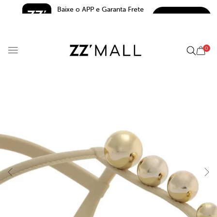
Baixe o APP e Garanta Frete 
BAIXAR
Grátis*
5.0
0