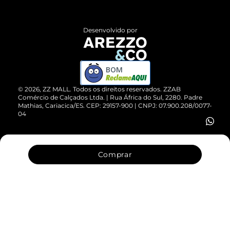
Central de Atendimento
Políticas de Privacidade
Entrega
ZZ Influ
Desenvolvido por
Devolução do Produto
ZZ MALL é confiável
Compre pelo WhatsApp
ZZPay
BOM
Cartão Presente
©
2026
, ZZ MALL. Todos os direitos reservados.
ZZAB
Comércio de Calçados Ltda. | Rua África do Sul, 2280. Padre
Mathias, Cariacica/ES. CEP: 29157-900 | CNPJ: 07.900.208/0077-
Vendas Corporativas
04
Comprar