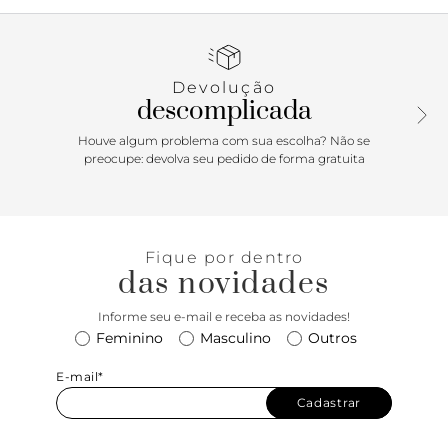
emborrachado, com biqueira arredondada. Em PVC
injetado, traz uma tira fininha sobre o peito de pé e uma
central entre os dedos, com aplicação de um quarteto de
esferas delicadas do mesmo tom da rasteirinha, na gáspea.
Devolução
Na parte traseira, traz fecho em fivela regulável,
descomplicada
contornando o calcanhar. Com assinatura Anacapri na
palmilha. Porque Apostar: É POP! Um clássico easy &
Houve algum problema com sua escolha? Não se
comfy da temporada Verão’26 Anacapri! Minimalista, com
preocupe: devolva seu pedido de forma gratuita
design de recortes, a sandália rasteira combina com
produções levinhas e frescas. De calce simples, o
modelinho é versátil e vem em uma paleta de cores
vibrantes, para curtir o melhor da estação no mood comfy!
Fique por dentro
Dica de amiga: uma ótima opção para presentear nas
das novidades
celebrações de fim de ano!
Informe seu e-mail e receba as novidades!
Feminino
Masculino
Outros
E-mail*
Cadastrar