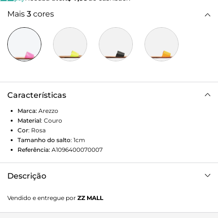
Mais
3
cores
Características
Marca:
Arezzo
Material
:
Couro
Cor
:
Rosa
Tamanho do salto
:
1cm
Referência:
A1096400070007
Descrição
Sandália rasteira rosa de couro. O modelo tem sola flat e
Vendido e entregue por
ZZ MALL
bico redondo. Traz tira larga e única sobre os dedos e o
peito do pé. Com palmilha estofada em couro marrom,