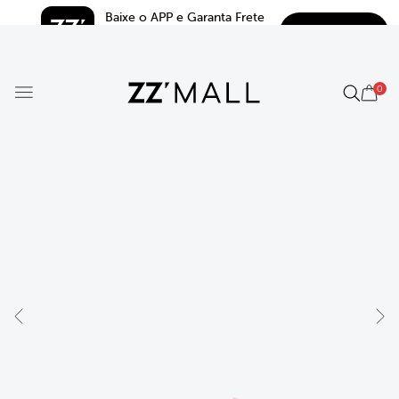
Baixe o APP e Garanta Frete 
BAIXAR
Grátis*
5.0
0