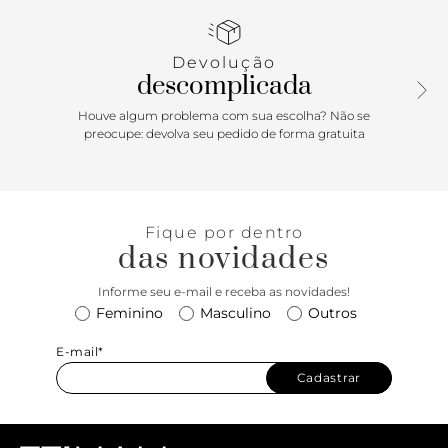
contorno em pesponto e inscrição do nome da marca.
Porque Apostar
Devolução
descomplicada
A rasteira para toda e qualquer produção de verão! O
modelo é super prático de calçar e combina com as mais
Houve algum problema com sua escolha? Não se
diversas peças, criando um look despojado e comfy. Uma
preocupe: devolva seu pedido de forma gratuita
ótima opção para presentear!
Fique por dentro
das novidades
Informe seu e-mail e receba as novidades!
Feminino
Masculino
Outros
E-mail*
Cadastrar