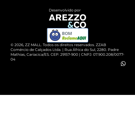
Entrega
ZZ Influ
Desenvolvido por
Devolução do Produto
ZZ MALL é confiável
Compre pelo WhatsApp
ZZPay
BOM
Cartão Presente
©
2026
, ZZ MALL. Todos os direitos reservados.
ZZAB
Comércio de Calçados Ltda. | Rua África do Sul, 2280. Padre
Mathias, Cariacica/ES. CEP: 29157-900 | CNPJ: 07.900.208/0077-
Vendas Corporativas
04