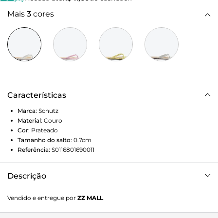
Mais
3
cores
Características
Marca:
Schutz
Material
:
Couro
Cor
:
Prateado
Tamanho do salto
:
0.7cm
Referência:
S0116801690011
Descrição
Essa sandália rasteira é a prova de que conforto e estilo
Vendido e entregue por
ZZ MALL
podem sim andar (literalmente) juntos! O design com
delicadas tiras tipo flip-flop (shape que conquistou