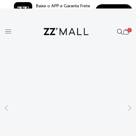
Baixe o APP e Garanta Frete 
BAIXAR
Grátis*
5.0
0