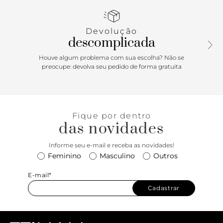
fashionistas mundo afora!) e a construção em couro
colorido adicionam um ar trendy que tira esse slide do
básico. Sabe aqueles modelos de sandálias femininas que
Devolução
você quer usar com tudo? Essa aqui acompanha produções
descomplicada
com vestidos e saias de todos os comprimentos, calças
jeans cropped, alfaiataria... Você vai querer uma de cada
Houve algum problema com sua escolha? Não se
cor!
preocupe: devolva seu pedido de forma gratuita
Fique por dentro
das novidades
Informe seu e-mail e receba as novidades!
Feminino
Masculino
Outros
E-mail*
Cadastrar