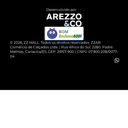
Entrega
ZZ Influ
Desenvolvido por
Devolução do Produto
ZZ MALL é confiável
Compre pelo WhatsApp
ZZPay
BOM
Cartão Presente
©
2026
, ZZ MALL. Todos os direitos reservados.
ZZAB
Comércio de Calçados Ltda. | Rua África do Sul, 2280. Padre
Mathias, Cariacica/ES. CEP: 29157-900 | CNPJ: 07.900.208/0077-
Vendas Corporativas
04