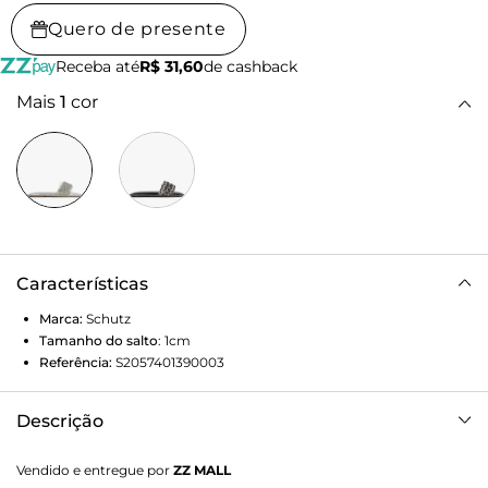
Quero de presente
Receba até
R$ 31,60
de cashback
Mais
1
cor
Características
Marca:
Schutz
Tamanho do salto
:
1cm
Referência:
S2057401390003
Descrição
Se você busca um calçado que une conforto de forma
Vendido e entregue por
ZZ MALL
descontraída com um toque irresistível de glamour, a