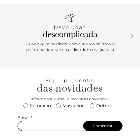
Rasteira Serena é a escolha perfeita. Transforme seu jeans +
camiseta branca em um look high-low instantâneo. Ela
adiciona um ponto de luz e elegância inesperada ao seu
visual casual.
Devolução
descomplicada
Houve algum problema com sua escolha? Não se
preocupe: devolva seu pedido de forma gratuita
Fique por dentro
das novidades
Informe seu e-mail e receba as novidades!
Feminino
Masculino
Outros
E-mail*
Cadastrar