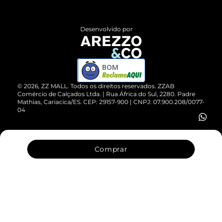
Central de Atendimento
Políticas de Privacidade
Entrega
ZZ Influ
Desenvolvido por
Devolução do Produto
ZZ MALL é confiável
Compre pelo WhatsApp
ZZPay
BOM
Cartão Presente
©
2026
, ZZ MALL. Todos os direitos reservados.
ZZAB
Comércio de Calçados Ltda. | Rua África do Sul, 2280. Padre
Mathias, Cariacica/ES. CEP: 29157-900 | CNPJ: 07.900.208/0077-
Vendas Corporativas
04
Comprar