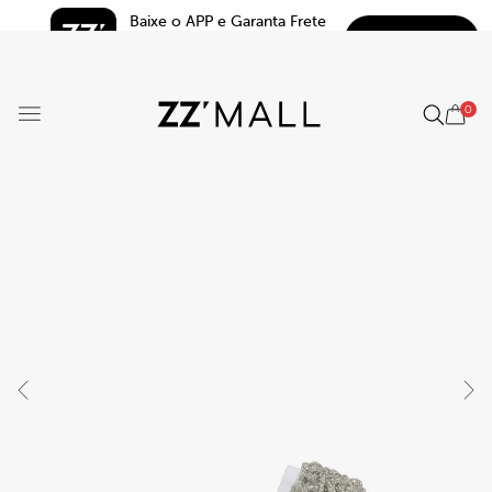
Baixe o APP e Garanta Frete 
BAIXAR
Grátis*
5.0
0