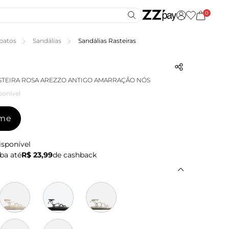
0
patos
Sandálias
Sandálias Rasteiras
STEIRA ROSA AREZZO ANTIGO AMARRAÇÃO NÓS
ponível
-me
isponível
ba até
R$ 23,99
de cashback