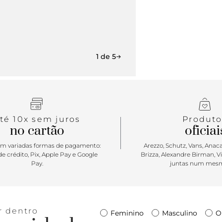
pernas e vai
1 de 5
té 10x sem juros
Produto
no cartão
oficiai
m variadas formas de pagamento:
Arezzo, Schutz, Vans, Anacap
e crédito, Pix, Apple Pay e Google
Brizza, Alexandre Birman, V
Pay.
juntas num mesm
r dentro
Feminino
Masculino
O