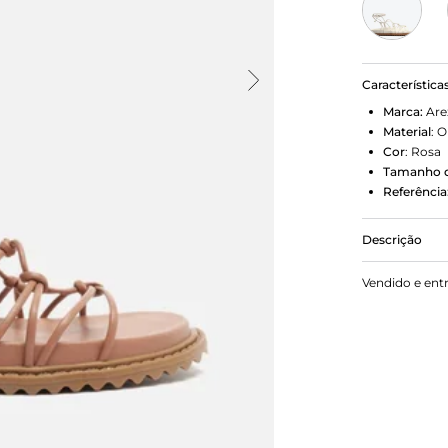
Característica
Marca:
Are
Material
:
O
Cor
:
Rosa
Tamanho d
Referência
Descrição
Sandália pap
Vendido e ent
palmilha co
marca. Poss
bico redondo
todo o peito
nós, que co
amarração s
papete é tre
descolados 