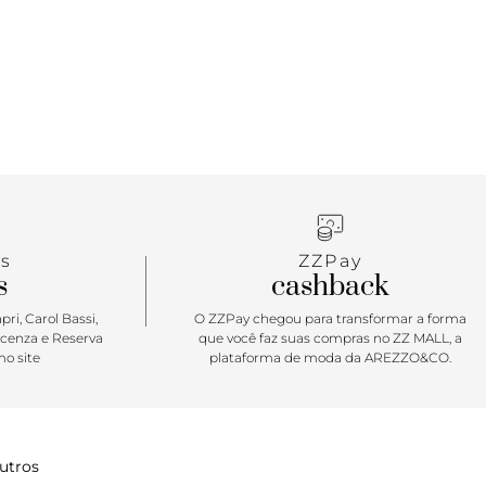
 ser a sua queridinha na estação! Aposte!
s
ZZPay
s
cashback
ri, Carol Bassi,
O ZZPay chegou para transformar a forma
icenza e Reserva
que você faz suas compras no ZZ MALL, a
o site
plataforma de moda da AREZZO&CO.
utros