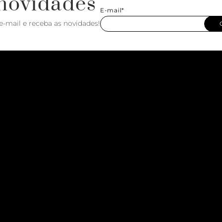
novidades
E-mail*
e-mail e receba as novidades!