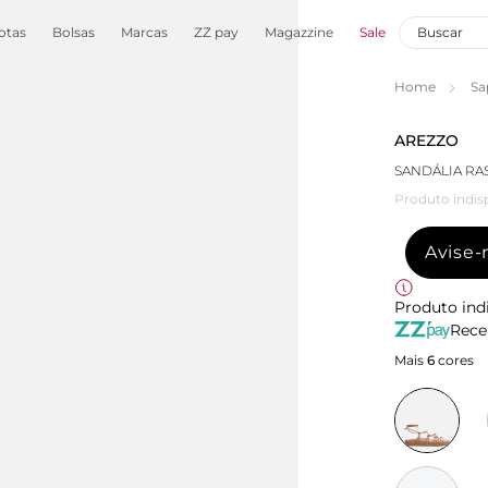
otas
Bolsas
Marcas
ZZ pay
Magazzine
Sale
Home
Sa
AREZZO
SANDÁLIA RA
Produto indis
Avise
Produto ind
Rece
Mais
6
cores