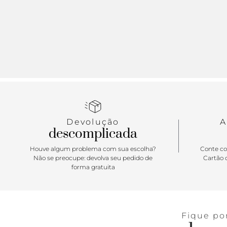
Devolução
A
descomplicada
Houve algum problema com sua escolha?
Conte co
Não se preocupe: devolva seu pedido de
Cartão d
forma gratuita
Fique po