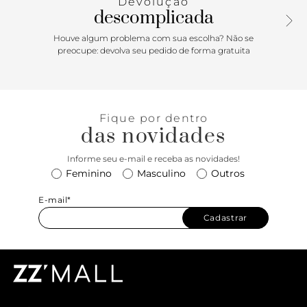
Devolução
descomplicada
Houve algum problema com sua escolha? Não se
preocupe: devolva seu pedido de forma gratuita
Fique por dentro
das novidades
Informe seu e-mail e receba as novidades!
Feminino
Masculino
Outros
E-mail*
Cadastrar