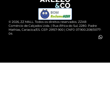
Devolução do Produto
ZZ MALL é confiável
Compre pelo WhatsApp
ZZPay
BOM
Cartão Presente
©
2026
, ZZ MALL. Todos os direitos reservados.
ZZAB
Comércio de Calçados Ltda. | Rua África do Sul, 2280. Padre
Mathias, Cariacica/ES. CEP: 29157-900 | CNPJ: 07.900.208/0077-
Vendas Corporativas
04