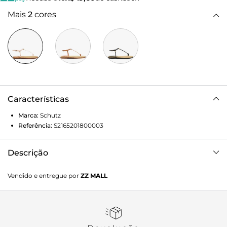
Mais
2
cores
Características
Marca:
Schutz
Referência:
S2165201800003
Descrição
Sandália rasteira em couro, com cabedal de tira única fina
Vendido e entregue por
ZZ MALL
sobre o peito do pé e detalhe de toe ring. Possui sola em
ráfia e delicadas aplicações de mini studs ao redor.