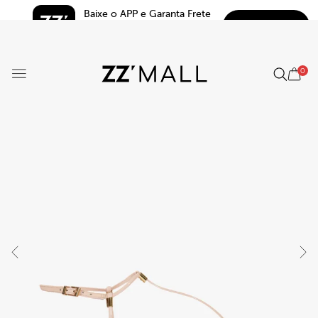
Baixe o APP e Garanta Frete 
BAIXAR
Grátis*
5.0
0