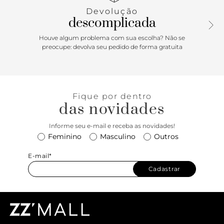
Devolução
descomplicada
Houve algum problema com sua escolha? Não se
preocupe: devolva seu pedido de forma gratuita
Fique por dentro
das novidades
Informe seu e-mail e receba as novidades!
Feminino
Masculino
Outros
E-mail*
Cadastrar