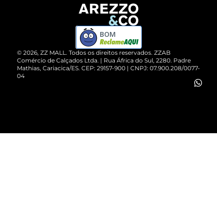
Devolução do Produto
ZZ MALL é confiável
Compre pelo WhatsApp
ZZPay
BOM
Cartão Presente
©
2026
, ZZ MALL. Todos os direitos reservados.
ZZAB
Comércio de Calçados Ltda. | Rua África do Sul, 2280. Padre
Mathias, Cariacica/ES. CEP: 29157-900 | CNPJ: 07.900.208/0077-
Vendas Corporativas
04