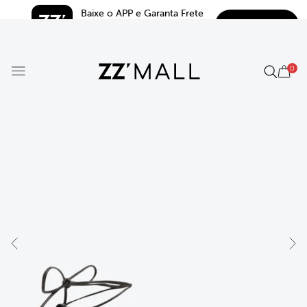
Baixe o APP e Garanta Frete 
BAIXAR
Grátis*
5.0
0