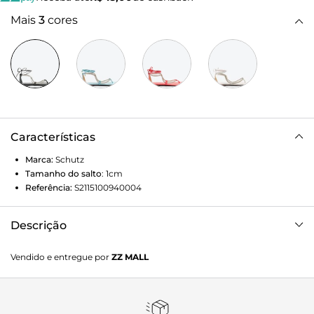
Mais
3
cores
Características
Marca:
Schutz
Tamanho do salto
:
1cm
Referência:
S2115100940004
Descrição
As tiras dessa sandália rasteira preta aparecem em um mix
Vendido e entregue por
ZZ MALL
de couro e aplicação com brilhos, o que a transforma em
uma aposta que une a feminilidade à elegância.