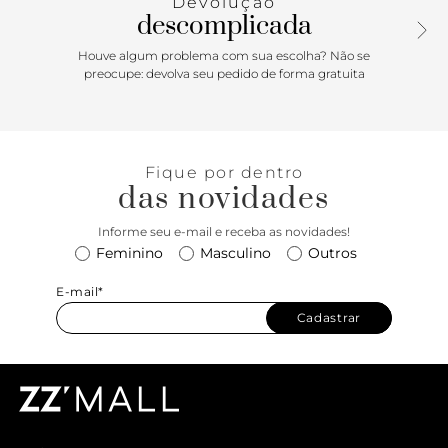
Devolução
descomplicada
Houve algum problema com sua escolha? Não se
preocupe: devolva seu pedido de forma gratuita
Fique por dentro
das novidades
Informe seu e-mail e receba as novidades!
Feminino
Masculino
Outros
E-mail*
Cadastrar