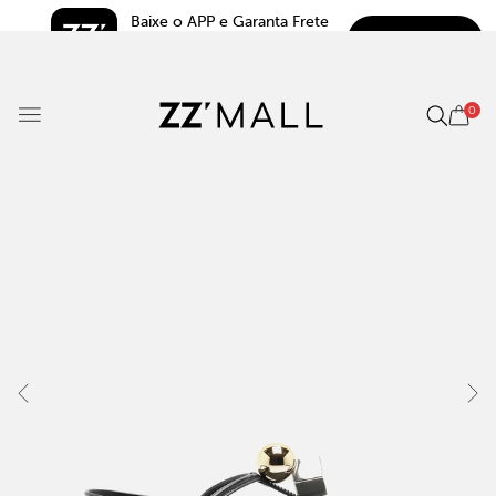
Baixe o APP e Garanta Frete 
BAIXAR
Grátis*
5.0
0