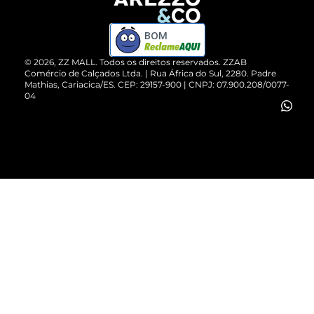
Devolução do Produto
ZZ MALL é confiável
Compre pelo WhatsApp
ZZPay
BOM
Cartão Presente
©
2026
, ZZ MALL. Todos os direitos reservados.
ZZAB
Comércio de Calçados Ltda. | Rua África do Sul, 2280. Padre
Mathias, Cariacica/ES. CEP: 29157-900 | CNPJ: 07.900.208/0077-
Vendas Corporativas
04