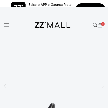
Baixe o APP e Garanta Frete 
BAIXAR
Grátis*
5.0
0