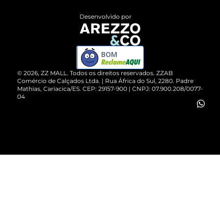
Entrega
ZZ Influ
Desenvolvido por
Devolução do Produto
ZZ MALL é confiável
Compre pelo WhatsApp
ZZPay
BOM
Cartão Presente
©
2026
, ZZ MALL. Todos os direitos reservados.
ZZAB
Comércio de Calçados Ltda. | Rua África do Sul, 2280. Padre
Mathias, Cariacica/ES. CEP: 29157-900 | CNPJ: 07.900.208/0077-
Vendas Corporativas
04