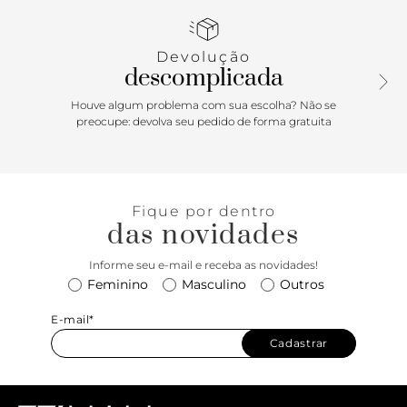
é aberta e exibe todo o pé. Com palmilha da cor do modelo
e inscrição do nome da marca.
Devolução
descomplicada
Houve algum problema com sua escolha? Não se
preocupe: devolva seu pedido de forma gratuita
Fique por dentro
das novidades
Informe seu e-mail e receba as novidades!
Feminino
Masculino
Outros
E-mail*
Cadastrar