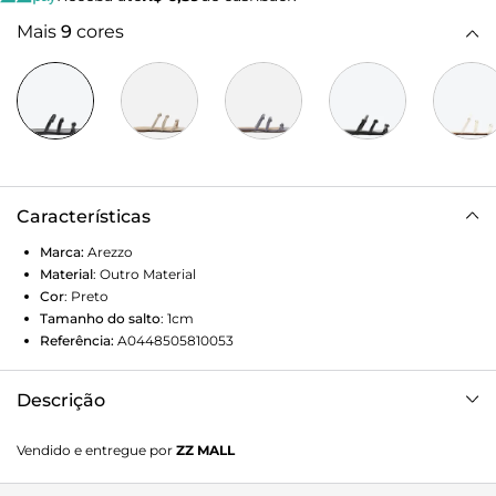
Mais
9
cores
Características
Marca:
Arezzo
Material
:
Outro Material
Cor
:
Preto
Tamanho do salto
:
1cm
Referência:
A0448505810053
Descrição
Sandália rasteira preta. O modelo tem sola flat e três tiras
Vendido e entregue por
ZZ MALL
finas e bombadas, cada uma com um nó nas laterais,
espaçadas sobre os dedos e o peito do pé. De bico redondo,