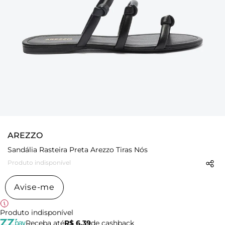
AREZZO
Sandália Rasteira Preta Arezzo Tiras Nós
Produto indisponível
Avise-me
Produto indisponível
Receba até
R$ 6,39
de cashback