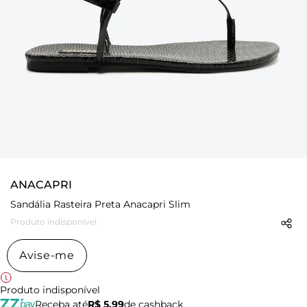
ANACAPRI
Sandália Rasteira Preta Anacapri Slim
Produto indisponível
Avise-me
Produto indisponível
Receba até
R$ 5,99
de cashback