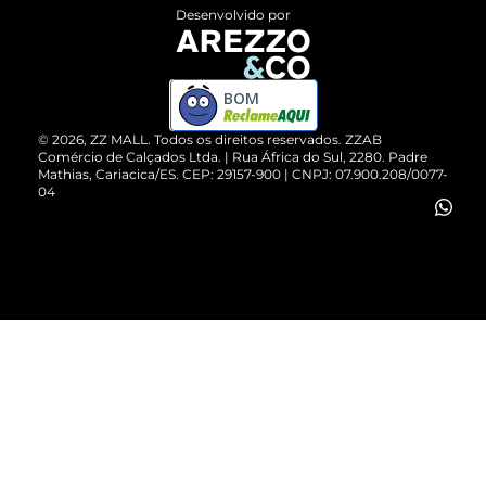
Entrega
ZZ Influ
Desenvolvido por
Devolução do Produto
ZZ MALL é confiável
Compre pelo WhatsApp
ZZPay
BOM
Cartão Presente
©
2026
, ZZ MALL. Todos os direitos reservados.
ZZAB
Comércio de Calçados Ltda. | Rua África do Sul, 2280. Padre
Mathias, Cariacica/ES. CEP: 29157-900 | CNPJ: 07.900.208/0077-
Vendas Corporativas
04