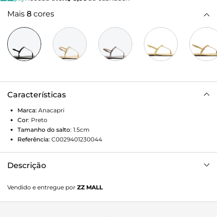
Mais
8
cores
Características
Marca:
Anacapri
Cor
:
Preto
Tamanho do salto
:
1.5cm
Referência:
C0029401230044
Descrição
Sandália Rasteira Slim Textura Preta. O modelo feminino
Vendido e entregue por
ZZ MALL
com shape slim possui solado flat emborrachado com leve
saltinho e biqueira arredondada. Traz tira fina central que
separa os dedos, que se conecta à tirinha fina bombada