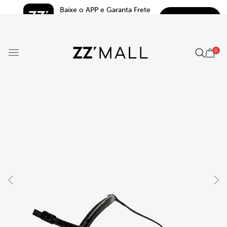
Baixe o APP e Garanta Frete 
BAIXAR
Grátis*
5.0
0