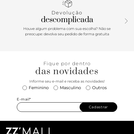
sobre o peito de pé. O modelo possui fecho em fivela lateral
regulável em tira que contorna o calcanhar. Com palmilha
Devolução
de mesmo tom da rasteirinha e assinatura Anacapri. Aberta,
descomplicada
a sandália exibe todo o pé.
Houve algum problema com sua escolha? Não se
Porque Apostar: Uma rasteirinha que vai bem com toda e
preocupe: devolva seu pedido de forma gratuita
qualquer produção! A sandália rasteira feminina Anacapri
com shape slim vai bem tanto em produções para o
trabalho como para curtir momentos de lazer com total
conforto. Esse modelinho combina com as mais diversas
Fique por dentro
peças, do clássico jeans à alfaiataria, permitindo uma
das novidades
infinidade de produções no mood despojado e comfy. Dica
de amiga: uma ótima opção para presentear no Dia das
Informe seu e-mail e receba as novidades!
Mães! <3
Feminino
Masculino
Outros
E-mail*
Cadastrar