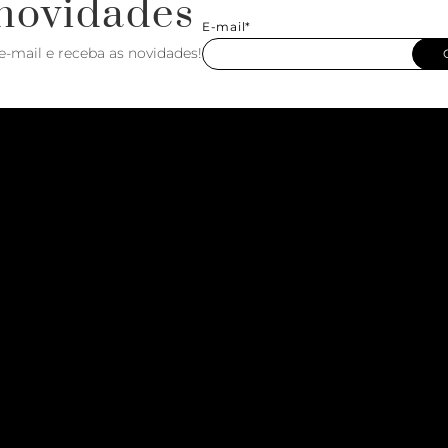
novidades
E-mail*
e-mail e receba as novidades!