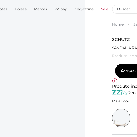
otas
Bolsas
Marcas
ZZ pay
Magazzine
Sale
Home
S
SCHUTZ
SANDÁLIA R
Produto indis
Avise
Produto ind
Rece
Mais
1
cor