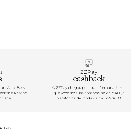
s
ZZPay
s
cashback
ri, Carol Bassi,
O ZZPay chegou para transformar a forma
icenza e Reserva
que você faz suas compras no ZZ MALL, a
o site
plataforma de moda da AREZZO&CO.
utros