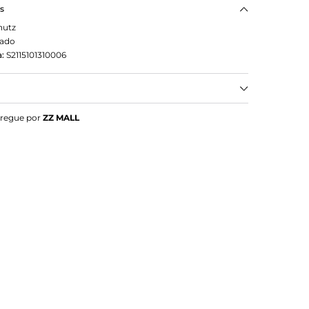
as
hutz
eado
:
S2115101310006
steira couro prata
tregue por
ZZ MALL