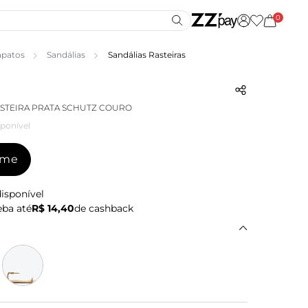
0
apatos
Sandálias
Sandálias Rasteiras
ASTEIRA PRATA SCHUTZ COURO
ponível
-me
isponível
ba até
R$ 14,40
de cashback