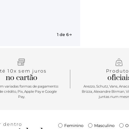
1 de 6
té 10x sem juros
Produto
no cartão
oficiai
m variadas formas de pagamento:
Arezzo, Schutz, Vans, Anacap
e crédito, Pix, Apple Pay e Google
Brizza, Alexandre Birman, V
Pay.
juntas num mesm
r dentro
Feminino
Masculino
O