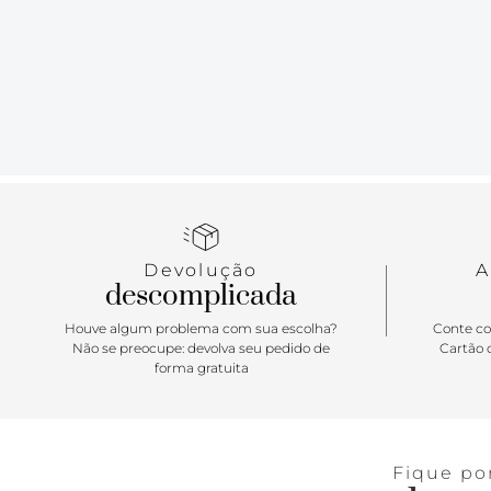
Devolução
A
descomplicada
Houve algum problema com sua escolha?
Conte co
Não se preocupe: devolva seu pedido de
Cartão d
forma gratuita
Fique po