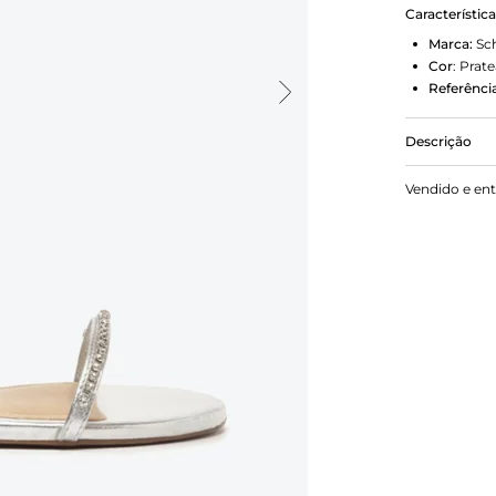
Característic
Marca:
Sc
Cor
:
Prat
Referência
Descrição
Sandália ra
Vendido e en