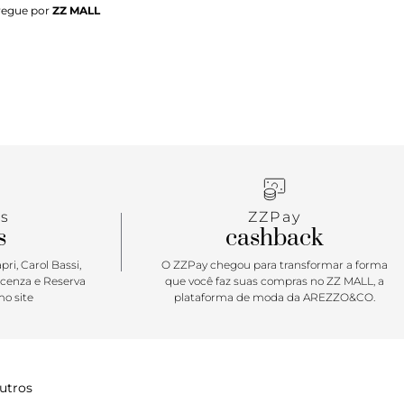
regue por
ZZ MALL
z tira fina que passa entre os dedos, conectada a
a fina e bombada no peito do pé. Possui ainda tira
no do calcanhar com fecho em fivela metálica
m palmilha da cor do modelo e inscrição do nome da
a, a sandália exibe todo o pé.
s
ZZPay
s
cashback
ri, Carol Bassi,
O ZZPay chegou para transformar a forma
icenza e Reserva
que você faz suas compras no ZZ MALL, a
o site
plataforma de moda da AREZZO&CO.
utros