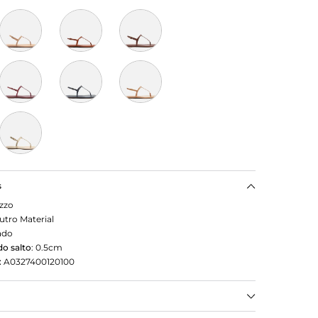
s
zzo
utro Material
ado
o salto
:
0.5cm
:
A0327400120100
teira prateada. O modelo slim tem sola flat e bico