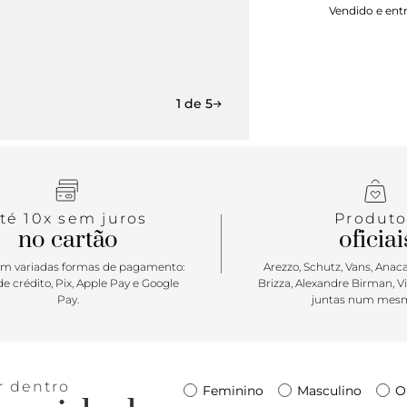
Vendido e ent
redondo. Tra
mais uma tir
fina em tor
lateral. Co
marca. Abert
1 de 5
té 10x sem juros
Produto
no cartão
oficiai
m variadas formas de pagamento:
Arezzo, Schutz, Vans, Anacap
e crédito, Pix, Apple Pay e Google
Brizza, Alexandre Birman, V
Pay.
juntas num mesm
r dentro
Feminino
Masculino
O