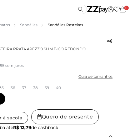
0
patos
Sandálias
Sandálias Rasteiras
STEIRA PRATA AREZZO SLIM BICO REDONDO
,95 sem juros
Guia de tamanhos
35
36
37
38
39
40
Quero de presente
r à sacola
ba até
R$ 12,79
de cashback