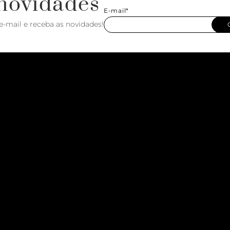
novidades
E-mail*
e-mail e receba as novidades!