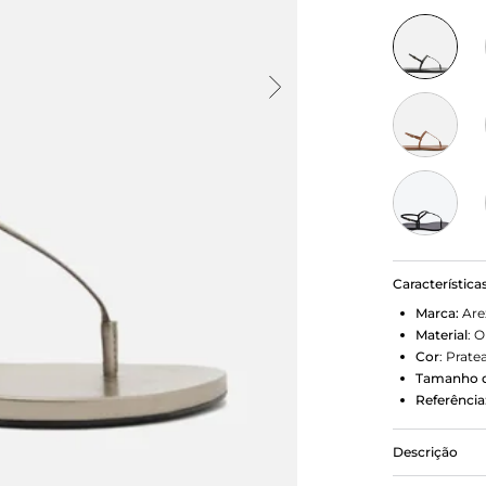
Característica
Marca:
Are
Material
:
O
Cor
:
Prate
Tamanho d
Referência
Descrição
Sandália ras