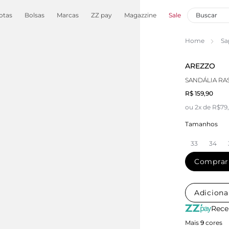
otas
Bolsas
Marcas
ZZ pay
Magazzine
Sale
Home
Sa
AREZZO
SANDÁLIA RA
R$ 159,90
ou 2x de R$79
Tamanhos
33
34
Comprar
Adiciona
Rece
Mais
9
cores