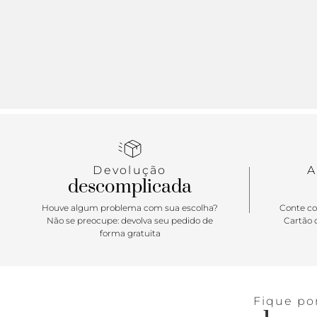
Devolução
A
descomplicada
Houve algum problema com sua escolha?
Conte co
Não se preocupe: devolva seu pedido de
Cartão d
forma gratuita
Fique po