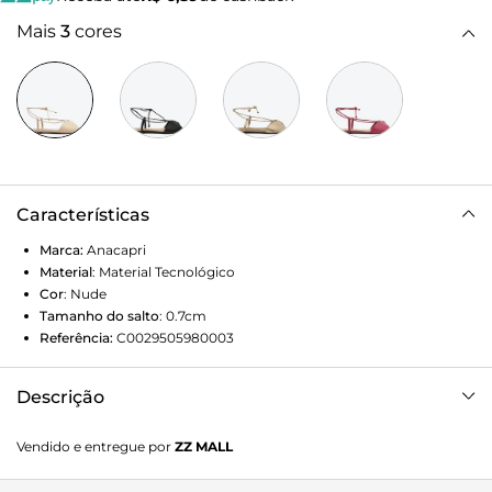
Mais
3
cores
Características
Marca:
Anacapri
Material
:
Material Tecnológico
Cor
:
Nude
Tamanho do salto
:
0.7cm
Referência:
C0029505980003
Descrição
Sandália rasteira nude de amarração Anacapri. De biqueira
Vendido e entregue por
ZZ MALL
redonda, traz duas tiras grossas com detalhe vazado central
sobre os dedos, unidas por duas tiras fininhas bombadas e