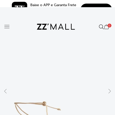
Baixe o APP e Garanta Frete 
BAIXAR
Grátis*
5.0
0