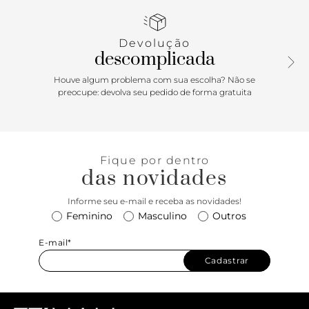
enlace central por nozinhos delicados, que seguem até a
pala pelas laterais do pé. Fechamento superior em
amarração no tornozelo. Com palmilha nude e assinatura
Devolução
Anacapri. O modelo deixa dedos, laterais e calcanhar à
descomplicada
mostra.
Houve algum problema com sua escolha? Não se
Porque Apostar: Atemporal, a sandália de amarração é
preocupe: devolva seu pedido de forma gratuita
versátil em todas as temporadas! A rasteirinha Anacapri
vem para esquentar a estação com um design minimalista
e super delicado com os nozinhos, as amarrações deixam o
pé firme, o calce com total conforto e estabilidade. Aquela
Fique por dentro
aposta certíssima para produzir looks elegantes e que
das novidades
combina com diversas peças, do jeitinho descomplicado
que a gente gosta! Do jeans à alfaiataria, se joga, miga! o/
Informe seu e-mail e receba as novidades!
Feminino
Masculino
Outros
E-mail*
Cadastrar