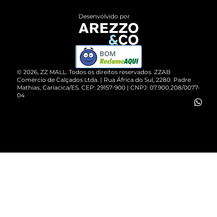
Entrega
ZZ Influ
Desenvolvido por
Devolução do Produto
ZZ MALL é confiável
Compre pelo WhatsApp
ZZPay
BOM
Cartão Presente
©
2026
, ZZ MALL. Todos os direitos reservados.
ZZAB
Comércio de Calçados Ltda. | Rua África do Sul, 2280. Padre
Mathias, Cariacica/ES. CEP: 29157-900 | CNPJ: 07.900.208/0077-
Vendas Corporativas
04