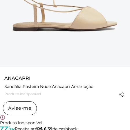
ANACAPRI
Sandália Rasteira Nude Anacapri Amarração
Produto indisponível
Avise-me
Produto indisponível
Receba até
R$ 6,39
de cashback