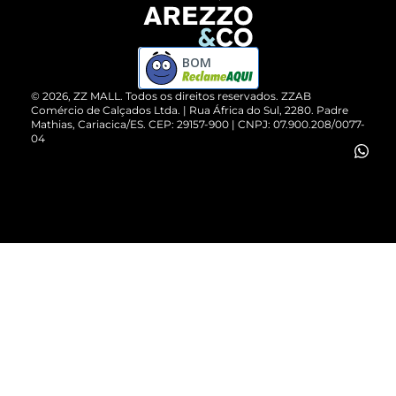
Devolução do Produto
ZZ MALL é confiável
Compre pelo WhatsApp
ZZPay
BOM
Cartão Presente
©
2026
, ZZ MALL. Todos os direitos reservados.
ZZAB
Comércio de Calçados Ltda. | Rua África do Sul, 2280. Padre
Mathias, Cariacica/ES. CEP: 29157-900 | CNPJ: 07.900.208/0077-
Vendas Corporativas
04