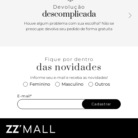
Devolução
descomplicada
Houve algum problema com sua escolha? Não se
preocupe: devolva seu pedido de forma gratuita
Fique por dentro
das novidades
Informe seu e-mail e receba as novidades!
Feminino
Masculino
Outros
E-mail*
Cadastrar