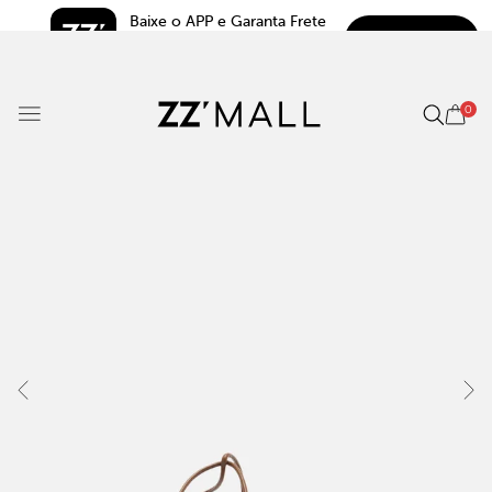
Baixe o APP e Garanta Frete 
BAIXAR
Grátis*
5.0
0