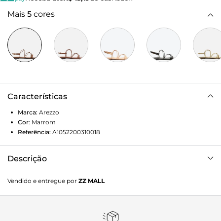
Mais
5
cores
Características
Marca:
Arezzo
Cor
:
Marrom
Referência:
A1052200310018
Descrição
Sandália Arezzo Rasteira Marrom Tiras Enlace
Vendido e entregue por
ZZ MALL