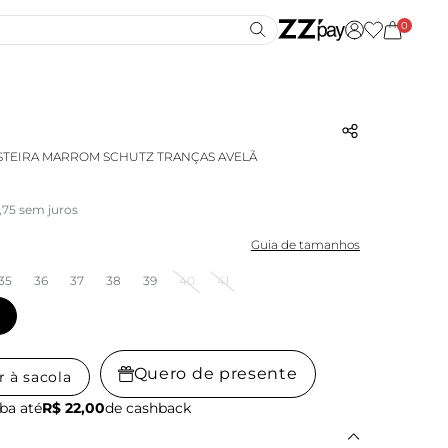
0
STEIRA MARROM SCHUTZ TRANÇAS AVELÃ
,75 sem juros
Guia de tamanhos
35
36
37
38
39
40
41
Quero de presente
r à sacola
ba até
R$ 22,00
de cashback