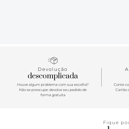
Devolução
A
descomplicada
Houve algum problema com sua escolha?
Conte co
Não se preocupe: devolva seu pedido de
Cartão d
forma gratuita
Fique po