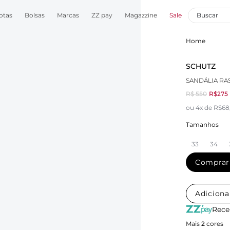
otas
Bolsas
Marcas
ZZ pay
Magazzine
Sale
Home
SCHUTZ
SANDÁLIA RA
R$ 550
R$275
ou 4x de R$68
Tamanhos
33
34
Comprar
Adiciona
Rece
Mais
2
cores