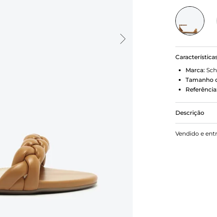
Característica
Marca:
Sch
Tamanho d
Referência
Descrição
Com um desi
Vendido e ent
sandália ras
descontraíd
fivela, esta
pés, garant
toque de co
calçado vers