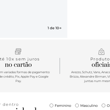
1 de 10
té 10x sem juros
Produto
no cartão
oficiai
m variadas formas de pagamento:
Arezzo, Schutz, Vans, Anacap
e crédito, Pix, Apple Pay e Google
Brizza, Alexandre Birman, V
Pay.
juntas num mesm
r dentro
Feminino
Masculino
O