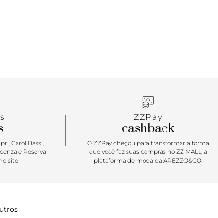
s
ZZPay
s
cashback
ri, Carol Bassi,
O ZZPay chegou para transformar a forma
icenza e Reserva
que você faz suas compras no ZZ MALL, a
o site
plataforma de moda da AREZZO&CO.
utros