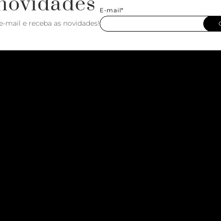
novidades
E-mail*
e-mail e receba as novidades!