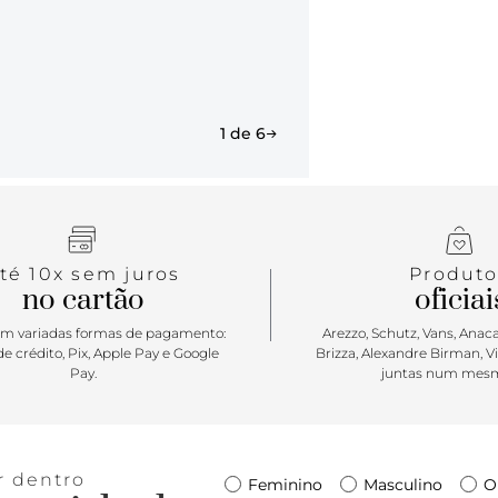
1 de 6
té 10x sem juros
Produto
no cartão
oficiai
m variadas formas de pagamento:
Arezzo, Schutz, Vans, Anacap
e crédito, Pix, Apple Pay e Google
Brizza, Alexandre Birman, V
Pay.
juntas num mesm
r dentro
Feminino
Masculino
O