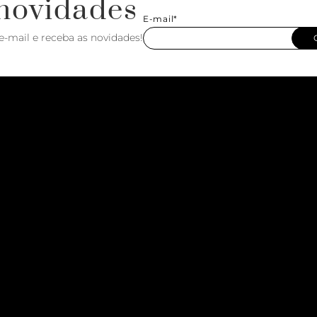
novidades
E-mail*
e-mail e receba as novidades!