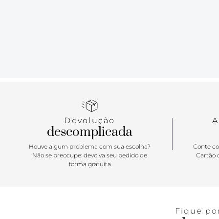
Devolução
A
descomplicada
Houve algum problema com sua escolha?
Conte co
Não se preocupe: devolva seu pedido de
Cartão d
forma gratuita
Fique po