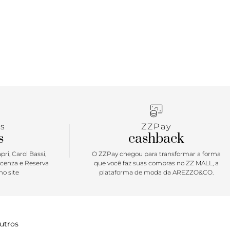
s
ZZPay
s
cashback
ri, Carol Bassi,
O ZZPay chegou para transformar a forma
icenza e Reserva
que você faz suas compras no ZZ MALL, a
o site
plataforma de moda da AREZZO&CO.
utros