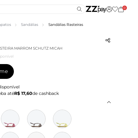
0
apatos
Sandálias
Sandálias Rasteiras
ASTEIRA MARROM SCHUTZ MICAH
ponível
-me
isponível
ba até
R$ 17,60
de cashback