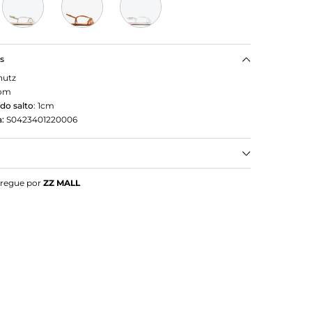
as
hutz
om
do salto
:
1cm
:
S0423401220006
chutz Rasteira Micah Marrom
tregue por
ZZ MALL