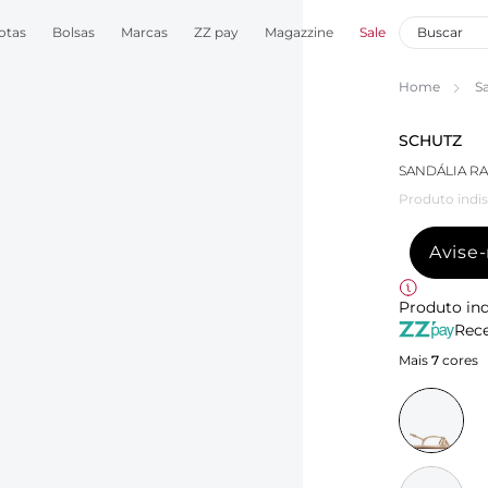
otas
Bolsas
Marcas
ZZ pay
Magazzine
Sale
Home
S
SCHUTZ
SANDÁLIA R
Produto indis
Avise
Produto ind
Rece
Mais
7
cores