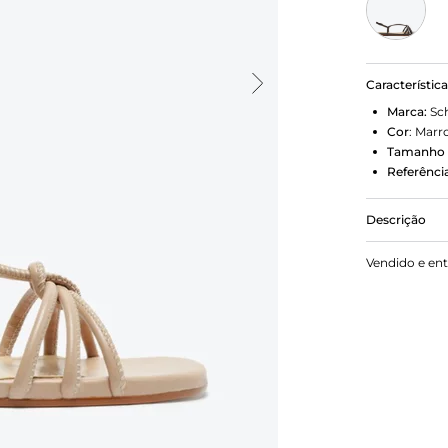
Característic
Marca:
Sc
Cor
:
Marr
Tamanho 
Referência
Descrição
Sandália S
Vendido e en