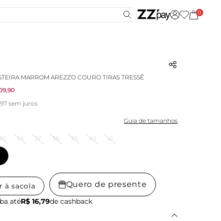
0
STEIRA MARROM AREZZO COURO TIRAS TRESSÊ
09,90
,97 sem juros
Guia de tamanhos
35
36
37
38
39
40
41
Quero de presente
r à sacola
ba até
R$ 16,79
de cashback