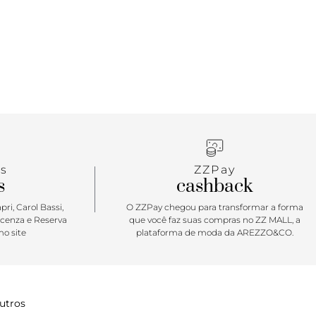
arante conforto e as tiras em tressê conferem um
elegante. Garantia de estilo, combina com as mais
s, do jeans à alfaiataria.
s
ZZPay
s
cashback
ri, Carol Bassi,
O ZZPay chegou para transformar a forma
icenza e Reserva
que você faz suas compras no ZZ MALL, a
o site
plataforma de moda da AREZZO&CO.
utros