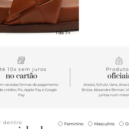
anatômico g
ar urbano e 
diversas peça
1 de 7
té 10x sem juros
Produto
no cartão
oficiai
m variadas formas de pagamento:
Arezzo, Schutz, Vans, Anacap
e crédito, Pix, Apple Pay e Google
Brizza, Alexandre Birman, V
Pay.
juntas num mesm
r dentro
Feminino
Masculino
O