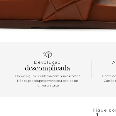
Devolução
A
descomplicada
Houve algum problema com sua escolha?
Conte co
Não se preocupe: devolva seu pedido de
Cartão d
forma gratuita
Fique po