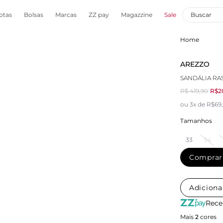
otas
Bolsas
Marcas
ZZ pay
Magazzine
Sale
Home
AREZZO
SANDÁLIA RA
R$ 419,90
R$2
ou 3x de R$69
Tamanhos
33
34
Comprar
Adiciona
Rece
Mais
2
cores