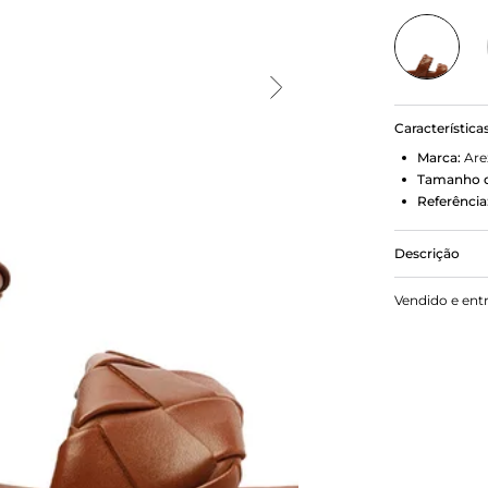
Característica
Marca:
Are
Tamanho d
Referência
Descrição
Sandália ra
Vendido e ent
flatform, pa
médias em tr
aberta e exi
Porque Apo
Descolada, p
acompanhar 