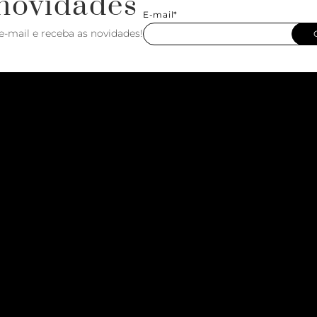
novidades
E-mail*
e-mail e receba as novidades!