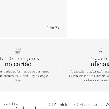
1 de 7
té 10x sem juros
Produto
no cartão
oficiai
m variadas formas de pagamento:
Arezzo, Schutz, Vans, Anacap
e crédito, Pix, Apple Pay e Google
Brizza, Alexandre Birman, V
Pay.
juntas num mesm
r dentro
Feminino
Masculino
O