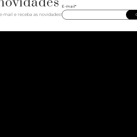
novidades
E-mail*
e-mail e receba as novidades!