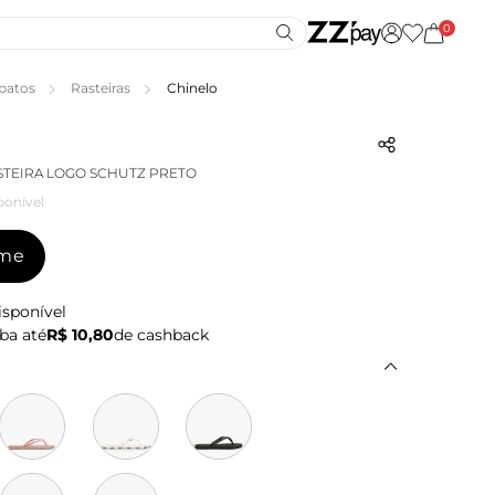
0
patos
Rasteiras
Chinelo
STEIRA LOGO SCHUTZ PRETO
ponível
-me
isponível
ba até
R$ 10,80
de cashback