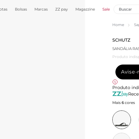
otas
Bolsas
Marcas
ZZ pay
Magazzine
Sale
Home
Sa
SCHUTZ
SANDÁLIA RA
Produto indis
Avise
Produto ind
Rece
Mais
6
cores