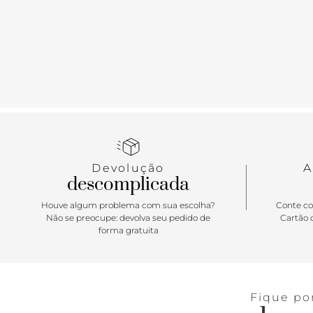
Devolução
A
descomplicada
Houve algum problema com sua escolha?
Conte co
Não se preocupe: devolva seu pedido de
Cartão d
forma gratuita
Fique po