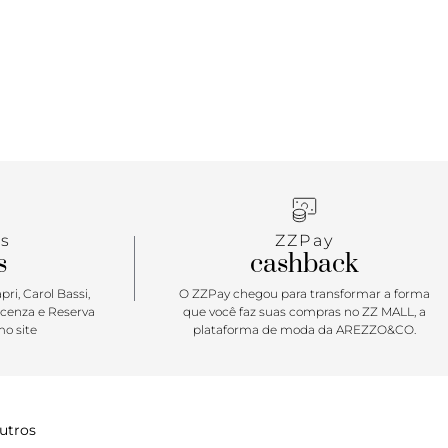
s
ZZPay
s
cashback
ri, Carol Bassi,
O ZZPay chegou para transformar a forma
icenza e Reserva
que você faz suas compras no ZZ MALL, a
o site
plataforma de moda da AREZZO&CO.
utros