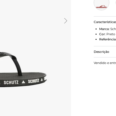
Característica
Marca:
Sch
Cor
:
Preto
Referência
Descrição
Moderna e ch
Vendido e ent
Schutz aplic
descolado. C
confortável 
produções c
de verão. Ap