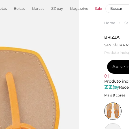
otas
Bolsas
Marcas
ZZ pay
Magazzine
Sale
Home
Sa
BRIZZA
SANDÁLIA RA
Produto indis
Avise
Produto ind
Rece
Mais
9
cores