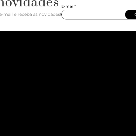
novidades
E-mail*
e-mail e receba as novidades!