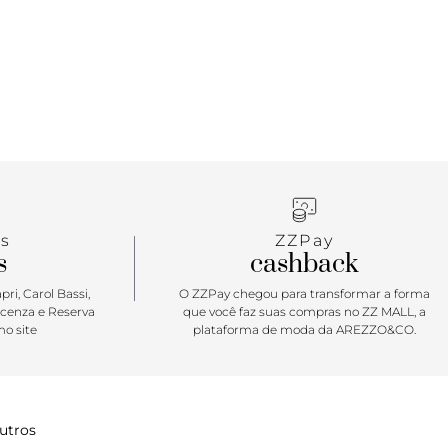
s
ZZPay
s
cashback
ri, Carol Bassi,
O ZZPay chegou para transformar a forma
icenza e Reserva
que você faz suas compras no ZZ MALL, a
o site
plataforma de moda da AREZZO&CO.
utros