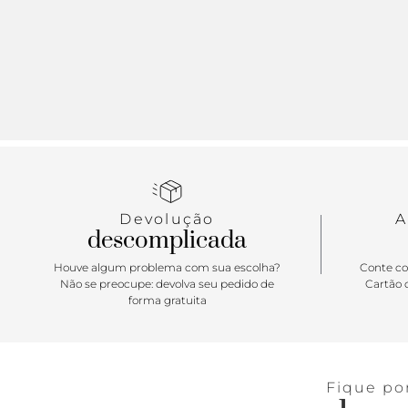
Devolução
A
descomplicada
Houve algum problema com sua escolha?
Conte co
Não se preocupe: devolva seu pedido de
Cartão d
forma gratuita
Fique po