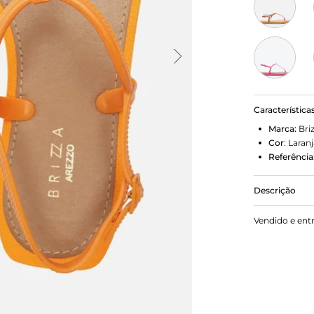
Característica
Marca:
Bri
Cor
:
Laranj
Referência
Descrição
Sandália ras
Vendido e ent
palmilha lis
que passa en
peito do pé.
fecho em fiv
pé.