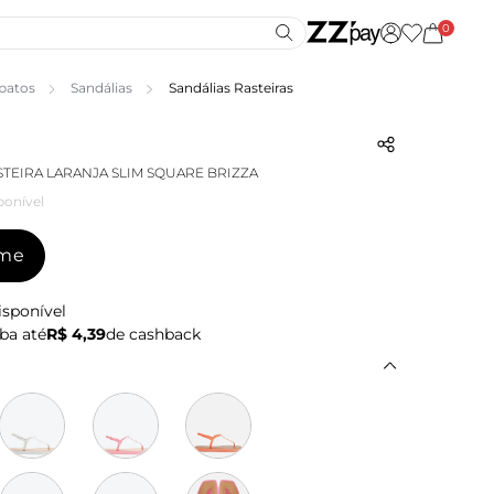
0
patos
Sandálias
Sandálias Rasteiras
STEIRA LARANJA SLIM SQUARE BRIZZA
ponível
-me
isponível
ba até
R$ 4,39
de cashback