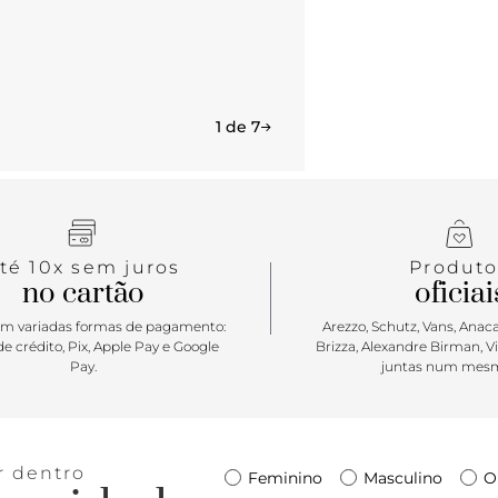
1 de 7
té 10x sem juros
Produto
no cartão
oficiai
m variadas formas de pagamento:
Arezzo, Schutz, Vans, Anacap
e crédito, Pix, Apple Pay e Google
Brizza, Alexandre Birman, V
Pay.
juntas num mesm
r dentro
Feminino
Masculino
O