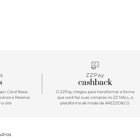
s
ZZPay
s
cashback
ri, Carol Bassi,
O ZZPay chegou para transformar a forma
icenza e Reserva
que você faz suas compras no ZZ MALL, a
o site
plataforma de moda da AREZZO&CO.
utros