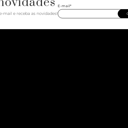
novidades
E-mail*
e-mail e receba as novidades!