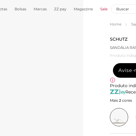
otas
Bolsas
Marcas
ZZ pay
Magazzine
Sale
Home
Sa
SCHUTZ
SANDÁLIA RAS
Produto indis
Avise
Produto ind
Rece
Mais
2
cores