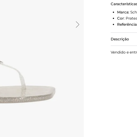
Característica
Marca:
Sch
Cor
:
Prate
Referência
Descrição
A Rasteira J
Vendido e ent
um design m
graças ao gl