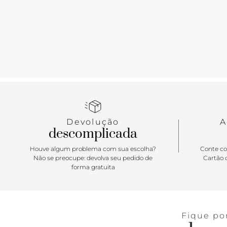
Devolução
A
descomplicada
Houve algum problema com sua escolha?
Conte co
Não se preocupe: devolva seu pedido de
Cartão d
forma gratuita
Fique po