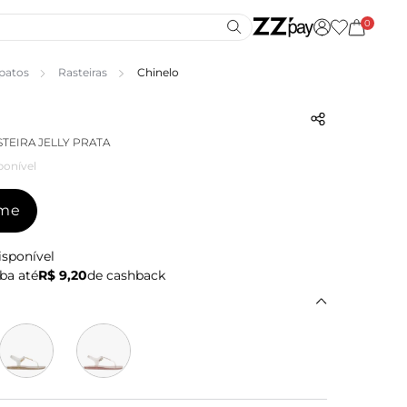
0
patos
Rasteiras
Chinelo
TEIRA JELLY PRATA
ponível
-me
isponível
ba até
R$ 9,20
de cashback