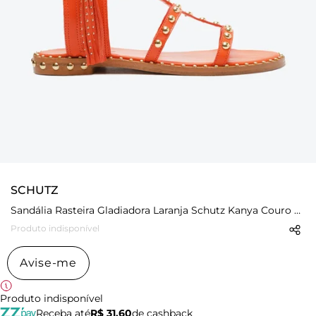
SCHUTZ
Sandália Rasteira Gladiadora Laranja Schutz Kanya Couro Tachas
Produto indisponível
Avise-me
Produto indisponível
Receba até
R$ 31,60
de cashback