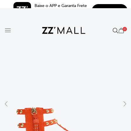
Baixe o APP e Garanta Frete 
BAIXAR
Grátis*
5.0
0