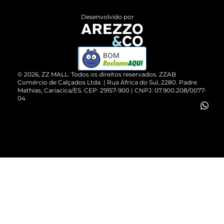
Entrega
ZZ Influ
Desenvolvido por
Devolução do Produto
ZZ MALL é confiável
Compre pelo WhatsApp
ZZPay
BOM
Cartão Presente
©
2026
, ZZ MALL. Todos os direitos reservados.
ZZAB
Comércio de Calçados Ltda. | Rua África do Sul, 2280. Padre
Mathias, Cariacica/ES. CEP: 29157-900 | CNPJ: 07.900.208/0077-
Vendas Corporativas
04