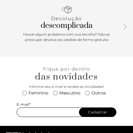
cor vibrante. Com fechamento de ziper na lateral, é uma
sandália laranja prática e super estilosa para usar o ano
todo!
Devolução
descomplicada
Houve algum problema com sua escolha? Não se
preocupe: devolva seu pedido de forma gratuita
Fique por dentro
das novidades
Informe seu e-mail e receba as novidades!
Feminino
Masculino
Outros
E-mail*
Cadastrar