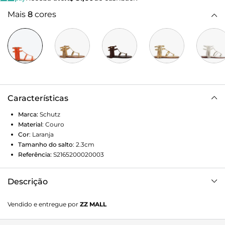
Mais
8
cores
Características
Marca:
Schutz
Material
:
Couro
Cor
:
Laranja
Tamanho do salto
:
2.3cm
Referência:
S2165200020003
Descrição
Além de conforto, essa sandália rasteira traz o visual trendy
Vendido e entregue por
ZZ MALL
das tiras tipo gladiadora com o toque glam da aplicação de
tachas douradas no cabedal e em seu solado, sem falar na