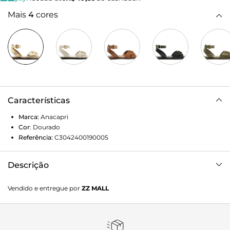
Mais
4
cores
Características
Marca:
Anacapri
Cor
:
Dourado
Referência:
C3042400190005
Descrição
Sandália rasteira de tiras e detalhe em fivela, na cor
Vendido e entregue por
ZZ MALL
dourada. O modelo de biqueira quadrada possui solado
emborrachado, com leve saltinho traseiro. Traz cabedal
com tira mais larga e design de recorte vazado sobre os
dedos, com aplicação de maxi fivela metálica, com shape