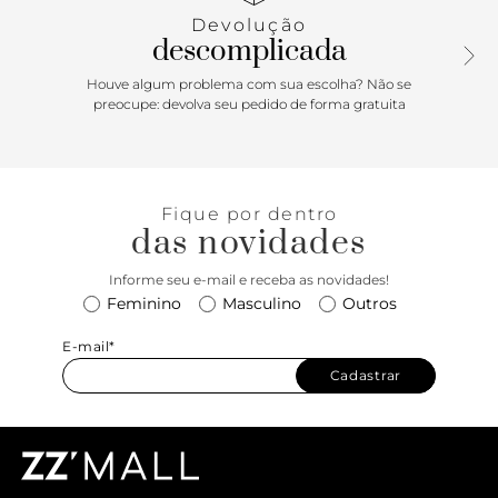
quadrado. Traz tira traseira que contorna o calcanhar, que se
Devolução
conecta à tira no tornozelo, com fechamento superior
descomplicada
afivelado pela lateral. Apresenta palmilha comfy
acolchoada, no mesmo tom da sandália, com assinatura
Houve algum problema com sua escolha? Não se
Anacapri em carimbo metálico. Porque Apostar: A sandália
preocupe: devolva seu pedido de forma gratuita
rasteira com detalhes afivelados - vai elevar todas as suas
produções. Elegante, cheia de atitude e comfy. O
modelinho é versátil e combina com inúmeras propostas.
Aproveite o melhor da temporada no mood estiloso com
Fique por dentro
essa queridinha!
das novidades
Informe seu e-mail e receba as novidades!
Feminino
Masculino
Outros
E-mail*
Cadastrar