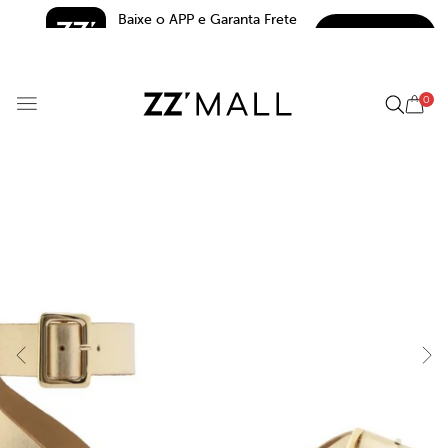
Baixe o APP e Garanta Frete 
BAIXAR
Grátis*
5.0
0