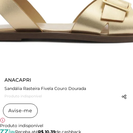
ANACAPRI
Sandália Rasteira Fivela Couro Dourada
Produto indisponível
Avise-me
Produto indisponível
Receba até
R$ 10,39
de cashback