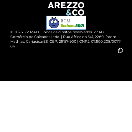
Devolução do Produto
ZZ MALL é confiável
Compre pelo WhatsApp
ZZPay
BOM
Cartão Presente
©
2026
, ZZ MALL. Todos os direitos reservados.
ZZAB
Comércio de Calçados Ltda. | Rua África do Sul, 2280. Padre
Mathias, Cariacica/ES. CEP: 29157-900 | CNPJ: 07.900.208/0077-
Vendas Corporativas
04