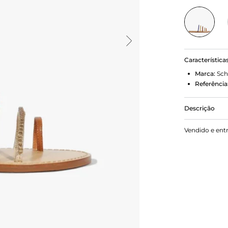
Característica
Marca:
Sch
Referência
Descrição
Com um desig
Vendido e ent
escolha per
O conforto 
sem se preo