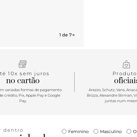
1 de 7
té 10x sem juros
Produto
no cartão
oficiai
m variadas formas de pagamento:
Arezzo, Schutz, Vans, Anacap
e crédito, Pix, Apple Pay e Google
Brizza, Alexandre Birman, V
Pay.
juntas num mesm
r dentro
Feminino
Masculino
O