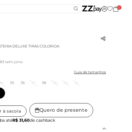
0
STEIRA DELUXE TIRAS COLORIDA
,83 sem juros
Guia de tamanhos
34
35
36
37
38
39
40
41
Quero de presente
r à sacola
ba até
R$ 31,60
de cashback