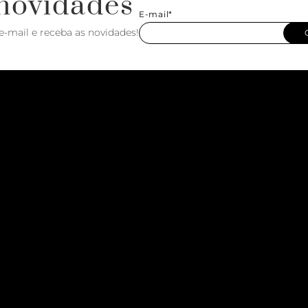
novidades
E-mail*
e-mail e receba as novidades!