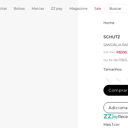
otas
Bolsas
Marcas
ZZ pay
Magazzine
Sale
Home
SCHUTZ
SANDÁLIA RA
R$ 790
R$395
ou 6x de R$65
Tamanhos
32
33
Comprar
Adiciona
Rece
Mais
1
cor