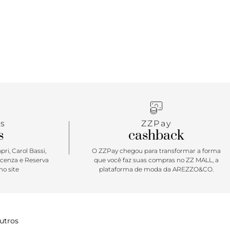
s
ZZPay
s
cashback
ri, Carol Bassi,
O ZZPay chegou para transformar a forma
icenza e Reserva
que você faz suas compras no ZZ MALL, a
o site
plataforma de moda da AREZZO&CO.
utros