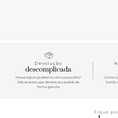
Devolução
A
descomplicada
Houve algum problema com sua escolha?
Conte co
Não se preocupe: devolva seu pedido de
Cartão d
forma gratuita
Fique po