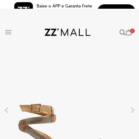
Baixe o APP e Garanta Frete 
BAIXAR
Grátis*
5.0
0