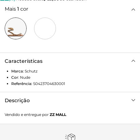
Mais
1
cor
Características
Marca:
Schutz
Cor
:
Nude
Referência:
S0423704630001
Descrição
Foi-se o tempo em que as sandálias rasteiras eram apenas
Vendido e entregue por
ZZ MALL
um item básico de conforto! Agora elas surgem cheias de
sofisticação e glamour, especialmente se for uma versão
como esta, que incorpora a snake como uma sinuosa (&
sexy) tira, sem falar na glamurosa aplicação de cristais.