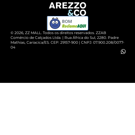
Devolução do Produto
ZZ MALL é confiável
Compre pelo WhatsApp
ZZPay
BOM
Cartão Presente
©
2026
, ZZ MALL. Todos os direitos reservados.
ZZAB
Comércio de Calçados Ltda. | Rua África do Sul, 2280. Padre
Mathias, Cariacica/ES. CEP: 29157-900 | CNPJ: 07.900.208/0077-
Vendas Corporativas
04