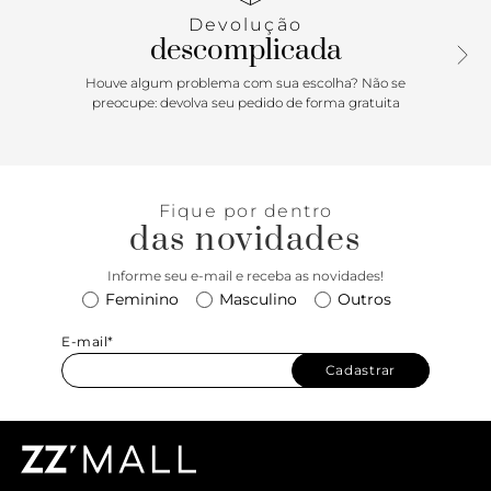
Com fechamento de fivela no tornozelo para o ajuste
Devolução
perfeito, esta sandália bege nada básica é perfeita para
descomplicada
elevar o seu look!
Houve algum problema com sua escolha? Não se
preocupe: devolva seu pedido de forma gratuita
Fique por dentro
das novidades
Informe seu e-mail e receba as novidades!
Feminino
Masculino
Outros
E-mail*
Cadastrar