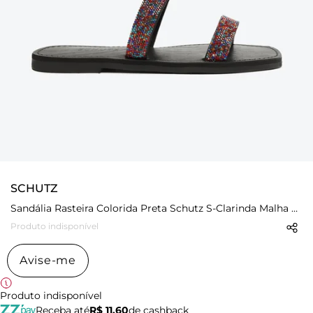
SCHUTZ
Sandália Rasteira Colorida Preta Schutz S-Clarinda Malha Brilho
Produto indisponível
Avise-me
Produto indisponível
Receba até
R$ 11,60
de cashback