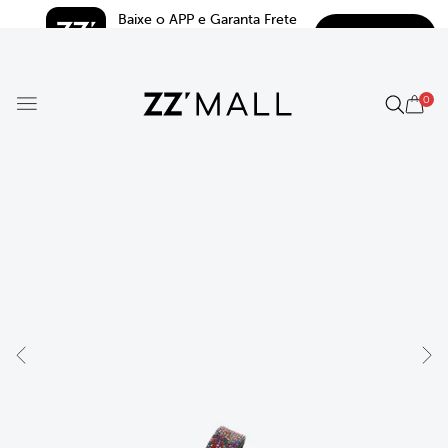
Baixe o APP e Garanta Frete 
BAIXAR
Grátis*
5.0
0