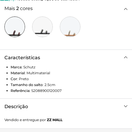
Mais
2
cores
Características
Marca:
Schutz
Material
:
Multimaterial
Cor
:
Preto
Tamanho do salto
:
2.5cm
Referência:
S2088900120007
Descrição
Essa sandália rasteira une a sofisticação do design
Vendido e entregue por
ZZ MALL
minimalista ao glamour da malha de brilho colorida. De
fácil calce, é aquela aposta super confortável e estilosa para