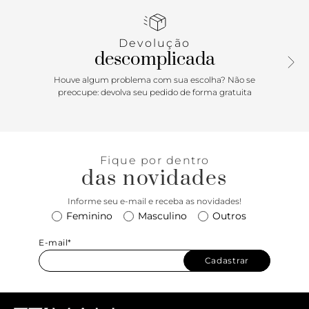
te acompanhar dia e noite!
Devolução
descomplicada
Houve algum problema com sua escolha? Não se
preocupe: devolva seu pedido de forma gratuita
Fique por dentro
das novidades
Informe seu e-mail e receba as novidades!
Feminino
Masculino
Outros
E-mail*
Cadastrar