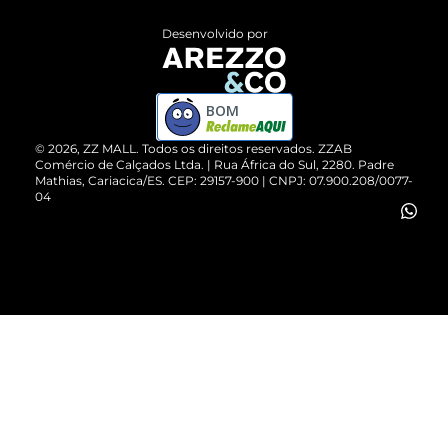
Entrega
ZZ Influ
Desenvolvido por
Devolução do Produto
ZZ MALL é confiável
Compre pelo WhatsApp
ZZPay
BOM
Cartão Presente
©
2026
, ZZ MALL. Todos os direitos reservados.
ZZAB
Comércio de Calçados Ltda. | Rua África do Sul, 2280. Padre
Mathias, Cariacica/ES. CEP: 29157-900 | CNPJ: 07.900.208/0077-
Vendas Corporativas
04