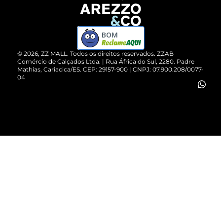
Devolução do Produto
ZZ MALL é confiável
Compre pelo WhatsApp
ZZPay
BOM
Cartão Presente
©
2026
, ZZ MALL. Todos os direitos reservados.
ZZAB
Comércio de Calçados Ltda. | Rua África do Sul, 2280. Padre
Mathias, Cariacica/ES. CEP: 29157-900 | CNPJ: 07.900.208/0077-
Vendas Corporativas
04