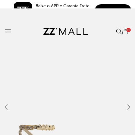
Baixe o APP e Garanta Frete 
BAIXAR
Grátis*
5.0
0