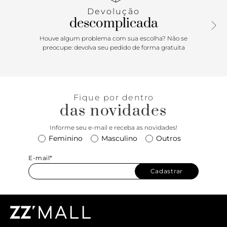
calcanhar, contornam o tornozelo e fecham em fivela
Devolução
lateral, também com aplicação de metais dourados. Com
descomplicada
palmilha estofada com estampa e tag do nome da marca.
Houve algum problema com sua escolha? Não se
preocupe: devolva seu pedido de forma gratuita
Fique por dentro
das novidades
Informe seu e-mail e receba as novidades!
Feminino
Masculino
Outros
E-mail*
Cadastrar