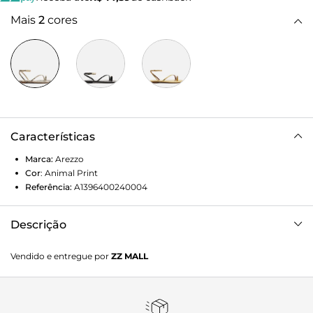
Mais
2
cores
Características
Marca:
Arezzo
Cor
:
Animal Print
Referência:
A1396400240004
Descrição
Sandália feminina cinza com estampa e textura snake. O
Vendido e entregue por
ZZ MALL
sapato tem salto rasteiro e formato arredondado na ponta.
Possui tira fina que cruza a parte superior do pé em
diagonal, além de tira dedeira com aplicação de metais
dourados. Traz tiras finas que saem das laterais, cruzam no