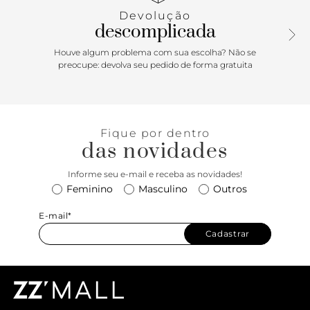
mais elaborado com facilidade. Aposte!
Devolução
descomplicada
Houve algum problema com sua escolha? Não se
preocupe: devolva seu pedido de forma gratuita
Fique por dentro
das novidades
Informe seu e-mail e receba as novidades!
Feminino
Masculino
Outros
E-mail*
Cadastrar