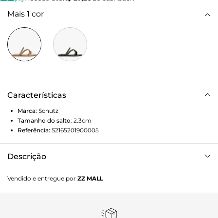
Mais
1
cor
Características
Marca:
Schutz
Tamanho do salto
:
2.3cm
Referência:
S2165201900005
Descrição
Essa sandália rasteira preta é a escolha perfeita para quem
Vendido e entregue por
ZZ MALL
quer brilhar com leveza! Com três tiras assimétricas
delicadas decoradas com strass e sola contornada por mini
tachas, ela entrega um visual glamouroso sem abrir mão
do conforto. Moderna e superestilosa, vai do look casual ao