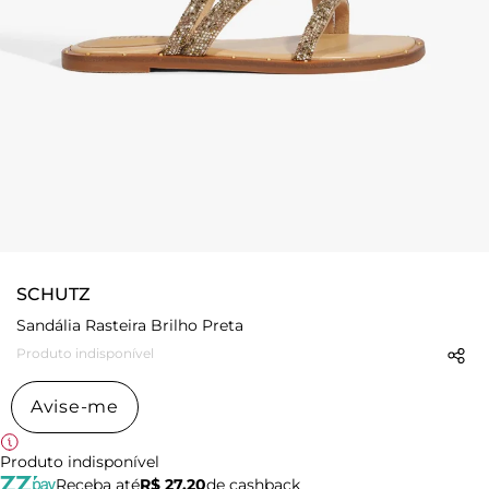
SCHUTZ
Sandália Rasteira Brilho Preta
Produto indisponível
Avise-me
Produto indisponível
Receba até
R$ 27,20
de cashback