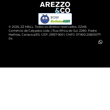
Devolução do Produto
ZZ MALL é confiável
Compre pelo WhatsApp
ZZPay
BOM
Cartão Presente
©
2026
, ZZ MALL. Todos os direitos reservados.
ZZAB
Comércio de Calçados Ltda. | Rua África do Sul, 2280. Padre
Mathias, Cariacica/ES. CEP: 29157-900 | CNPJ: 07.900.208/0077-
Vendas Corporativas
04