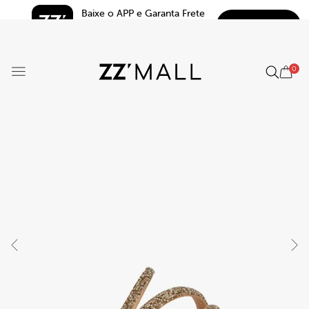
Baixe o APP e Garanta Frete 
BAIXAR
Grátis*
5.0
0