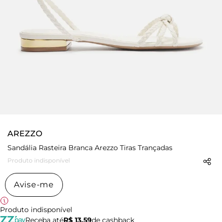
AREZZO
Sandália Rasteira Branca Arezzo Tiras Trançadas
Produto indisponível
Avise-me
Produto indisponível
Receba até
R$ 13,59
de cashback