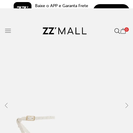
Baixe o APP e Garanta Frete 
BAIXAR
Grátis*
5.0
0