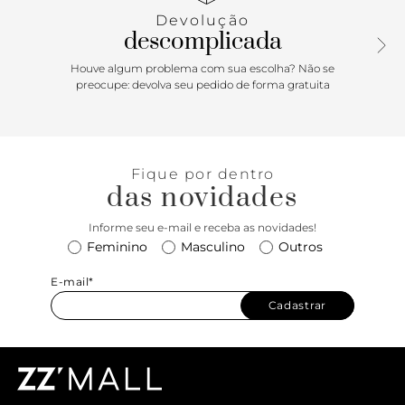
palmilha da cor da sandália e inscrição do nome da marca.
Devolução
A sandália exibe todo o pé.
descomplicada
Houve algum problema com sua escolha? Não se
preocupe: devolva seu pedido de forma gratuita
Fique por dentro
das novidades
Informe seu e-mail e receba as novidades!
Feminino
Masculino
Outros
E-mail*
Cadastrar