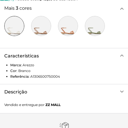
Mais
3
cores
Características
Marca:
Arezzo
Cor
:
Branco
Referência:
A1306500750004
Descrição
Sandália feminina branca. O sapato tem salto bloco bem
Vendido e entregue por
ZZ MALL
baixo metálico e formato arredondado na ponta. Traz tiras
finas trançadas e unidas por nó sobre os dedos. Possui tira
fina trançada que sai das laterais, se cruza no calcanhar,
contorna o tornozelo e fecha em fivela lateral. Com