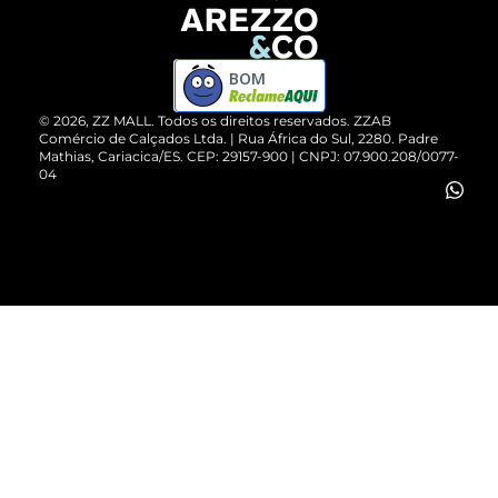
Devolução do Produto
ZZ MALL é confiável
Compre pelo WhatsApp
ZZPay
BOM
Cartão Presente
©
2026
, ZZ MALL. Todos os direitos reservados.
ZZAB
Comércio de Calçados Ltda. | Rua África do Sul, 2280. Padre
Mathias, Cariacica/ES. CEP: 29157-900 | CNPJ: 07.900.208/0077-
Vendas Corporativas
04