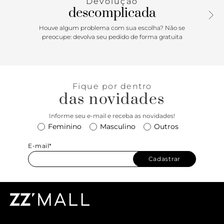
Devolução
exibe todo o pé.
descomplicada
Houve algum problema com sua escolha? Não se
preocupe: devolva seu pedido de forma gratuita
Fique por dentro
das novidades
Informe seu e-mail e receba as novidades!
Feminino
Masculino
Outros
E-mail*
Cadastrar