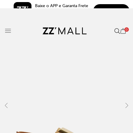
Baixe o APP e Garanta Frete 
BAIXAR
Grátis*
5.0
0