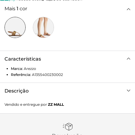
Mais
1
cor
Características
Marca:
Arezzo
Referência:
A1355400230002
Descrição
Sandália bege em material tramado. O sapato tem sola flat
Vendido e entregue por
ZZ MALL
e formato arredondado na ponta. Traz tira fina que divide os
dedos e tira larga na parte superior do pé com aplicação de
peça metálica dourada quadrada. Possui tira fina no
calcanhar com fecho lateral em fivela metálica. Com
palmilha marrom lisa e contorno em pesponto. Aberta,