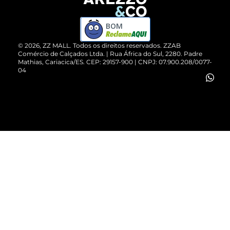
Devolução do Produto
ZZ MALL é confiável
Compre pelo WhatsApp
ZZPay
BOM
Cartão Presente
©
2026
, ZZ MALL. Todos os direitos reservados.
ZZAB
Comércio de Calçados Ltda. | Rua África do Sul, 2280. Padre
Mathias, Cariacica/ES. CEP: 29157-900 | CNPJ: 07.900.208/0077-
Vendas Corporativas
04