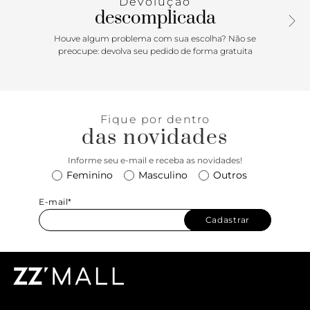
Devolução
descomplicada
Houve algum problema com sua escolha? Não se
preocupe: devolva seu pedido de forma gratuita
Fique por dentro
das novidades
Informe seu e-mail e receba as novidades!
Feminino
Masculino
Outros
E-mail*
Cadastrar