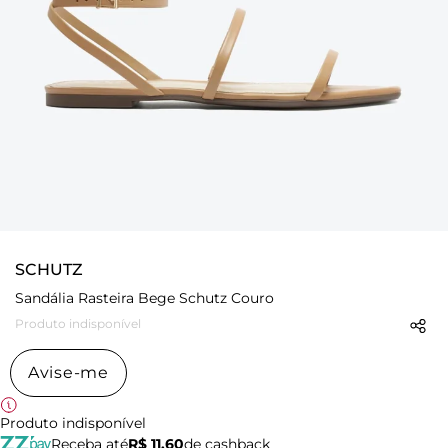
SCHUTZ
Sandália Rasteira Bege Schutz Couro
Produto indisponível
Avise-me
Produto indisponível
Receba até
R$ 11,60
de cashback