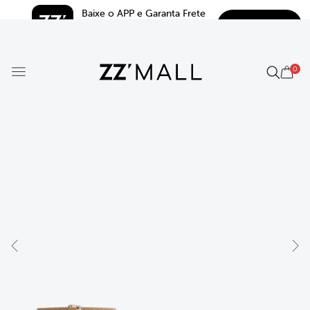
Baixe o APP e Garanta Frete 
BAIXAR
Grátis*
5.0
0