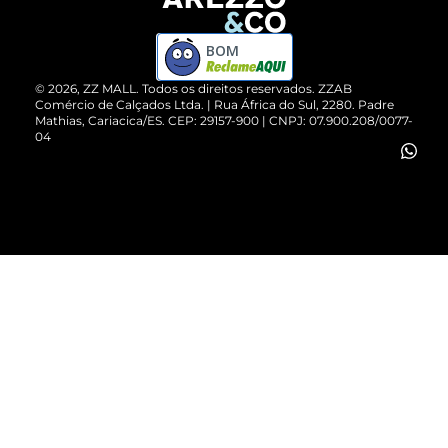
Devolução do Produto
ZZ MALL é confiável
Compre pelo WhatsApp
ZZPay
BOM
Cartão Presente
©
2026
, ZZ MALL. Todos os direitos reservados.
ZZAB
Comércio de Calçados Ltda. | Rua África do Sul, 2280. Padre
Mathias, Cariacica/ES. CEP: 29157-900 | CNPJ: 07.900.208/0077-
Vendas Corporativas
04