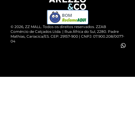
Devolução do Produto
ZZ MALL é confiável
Compre pelo WhatsApp
ZZPay
BOM
Cartão Presente
©
2026
, ZZ MALL. Todos os direitos reservados.
ZZAB
Comércio de Calçados Ltda. | Rua África do Sul, 2280. Padre
Mathias, Cariacica/ES. CEP: 29157-900 | CNPJ: 07.900.208/0077-
Vendas Corporativas
04