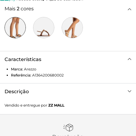
Mais
2
cores
Características
Marca:
Arezzo
Referência:
A1364200680002
Descrição
Sandália rasteira azul. O sapato tem sola flat e formato
Vendido e entregue por
ZZ MALL
arredondado na ponta. Traz tiras largas e maleáveis
transpassadas por elos metálicos dourados, que se
estendem do cabedal até a parte superior do pé. Possui tira
fina em torno do calcanhar com fecho em fivela lateral.
Com palmilha marrom lisa, contorno em pesponto e