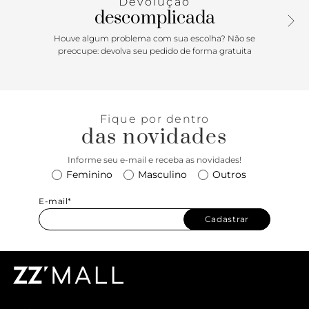
Devolução
inscrição do nome da marca.
descomplicada
Houve algum problema com sua escolha? Não se
preocupe: devolva seu pedido de forma gratuita
Fique por dentro
das novidades
Informe seu e-mail e receba as novidades!
Feminino
Masculino
Outros
E-mail*
Cadastrar