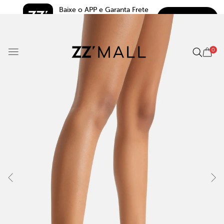
Baixe o APP e Garanta Frete 
BAIXAR
Grátis*
5.0
0