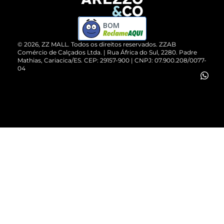
Devolução do Produto
ZZ MALL é confiável
Compre pelo WhatsApp
ZZPay
BOM
Cartão Presente
©
2026
, ZZ MALL. Todos os direitos reservados.
ZZAB
Comércio de Calçados Ltda. | Rua África do Sul, 2280. Padre
Mathias, Cariacica/ES. CEP: 29157-900 | CNPJ: 07.900.208/0077-
Vendas Corporativas
04