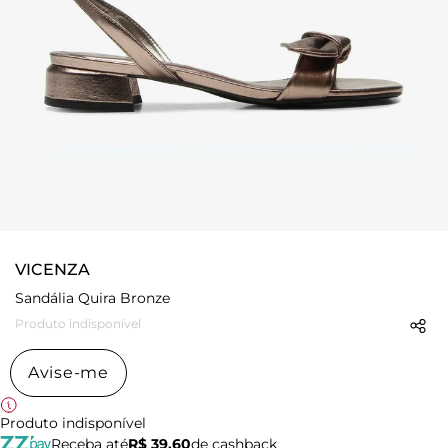
VICENZA
Sandália Quira Bronze
Produto indisponível
Avise-me
Produto indisponível
Receba até
R$ 39,60
de cashback