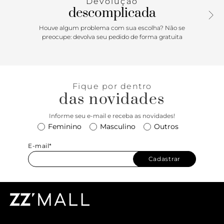
Devolução
descomplicada
Houve algum problema com sua escolha? Não se
preocupe: devolva seu pedido de forma gratuita
Fique por dentro
das novidades
Informe seu e-mail e receba as novidades!
Feminino
Masculino
Outros
E-mail*
Cadastrar