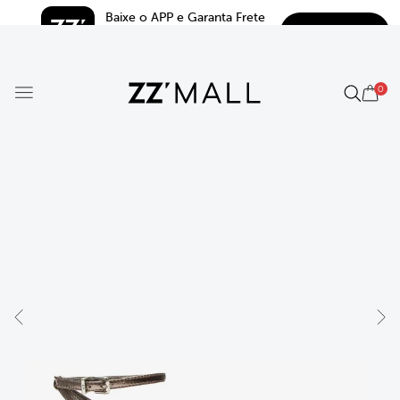
Baixe o APP e Garanta Frete 
BAIXAR
Grátis*
5.0
0