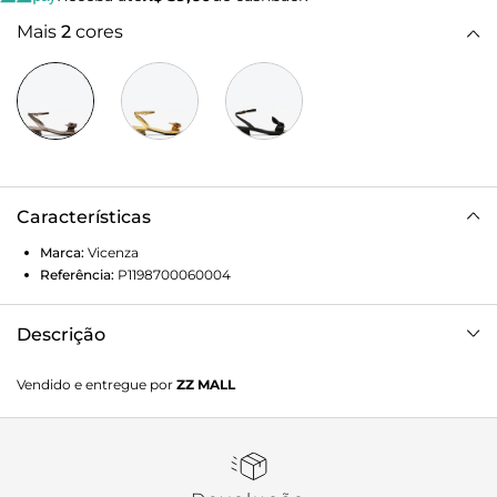
Mais
2
cores
Características
Marca:
Vicenza
Referência:
P1198700060004
Descrição
Sandália feminina de salto alto em couro metalizado. Com
Vendido e entregue por
ZZ MALL
design elegante e construção leve, essa peça une conforto
e estilo em um modelo básico essencial. Perfeita para
quem busca um calçado versátil, que valoriza looks do dia a
dia com um toque de brilho sutil e sofisticação.