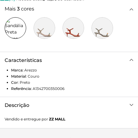
Mais
3
cores
Características
Marca:
Arezzo
Material
:
Couro
Cor
:
Preto
Referência:
A1342700350006
Descrição
Sandália feminina preta de couro. O sapato tem salto
Vendido e entregue por
ZZ MALL
médio fino e formato quadrado na ponta. Traz tira fina
sobre os dedos e tira fina em torno do dedão com
aplicação de pedra e base em metal dourado. Possui tira