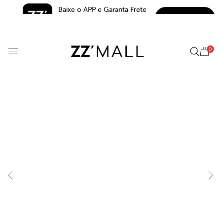
Baixe o APP e Garanta Frete 
BAIXAR
Grátis*
5.0
0