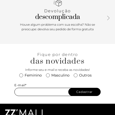
fina no calcanhar, conectada à tira fina no tornozelo que
fecha em fivela lateral. Com palmilha da cor do modelo e
Devolução
inscrição do nome da marca. A sandália exibe todo o pé.
descomplicada
Houve algum problema com sua escolha? Não se
preocupe: devolva seu pedido de forma gratuita
Fique por dentro
das novidades
Informe seu e-mail e receba as novidades!
Feminino
Masculino
Outros
E-mail*
Cadastrar