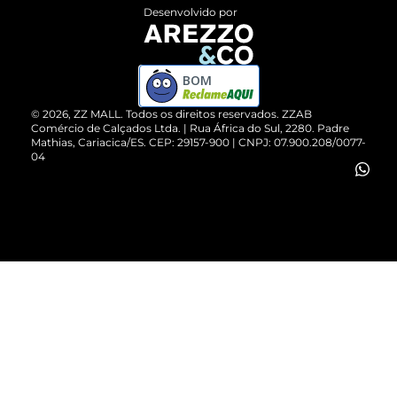
Entrega
ZZ Influ
Desenvolvido por
Devolução do Produto
ZZ MALL é confiável
Compre pelo WhatsApp
ZZPay
BOM
Cartão Presente
©
2026
, ZZ MALL. Todos os direitos reservados.
ZZAB
Comércio de Calçados Ltda. | Rua África do Sul, 2280. Padre
Mathias, Cariacica/ES. CEP: 29157-900 | CNPJ: 07.900.208/0077-
Vendas Corporativas
04