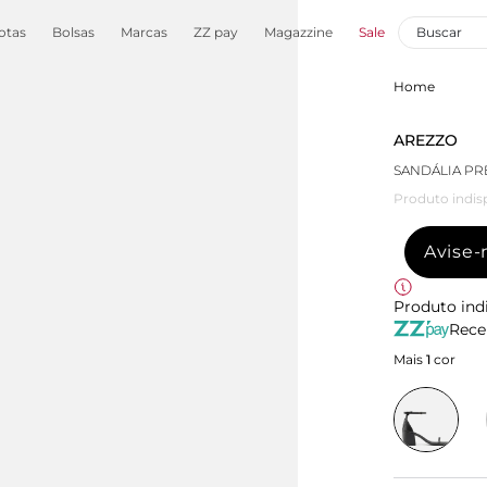
otas
Bolsas
Marcas
ZZ pay
Magazzine
Sale
Home
AREZZO
SANDÁLIA PR
Produto indis
Avise
Produto ind
Rece
Mais
1
cor