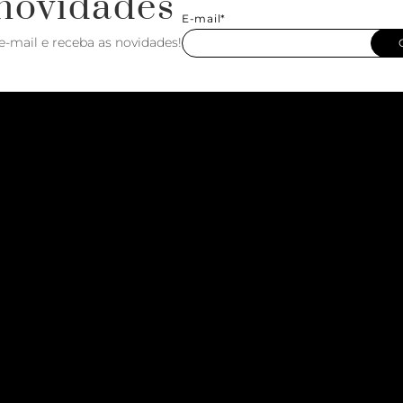
novidades
E-mail*
e-mail e receba as novidades!