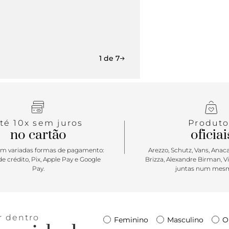
1 de 7
té 10x sem juros
Produto
no cartão
oficiai
m variadas formas de pagamento:
Arezzo, Schutz, Vans, Anacap
e crédito, Pix, Apple Pay e Google
Brizza, Alexandre Birman, V
Pay.
juntas num mesm
r dentro
Feminino
Masculino
O