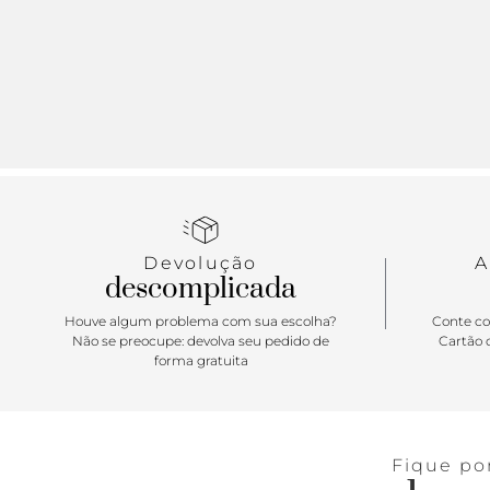
Devolução
A
descomplicada
Houve algum problema com sua escolha?
Conte co
Não se preocupe: devolva seu pedido de
Cartão d
forma gratuita
Fique po