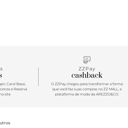
s
ZZPay
s
cashback
ri, Carol Bassi,
O ZZPay chegou para transformar a forma
icenza e Reserva
que você faz suas compras no ZZ MALL, a
o site
plataforma de moda da AREZZO&CO.
utros