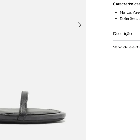
Característica
Marca:
Are
Referência
Descrição
Sandália fe
Vendido e ent
bloco e form
dedos. Fecha
fivela metál
na parte tra
do nome da