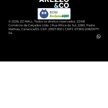
Devolução do Produto
ZZ MALL é confiável
Compre pelo WhatsApp
ZZPay
BOM
Cartão Presente
©
2026
, ZZ MALL. Todos os direitos reservados.
ZZAB
Comércio de Calçados Ltda. | Rua África do Sul, 2280. Padre
Mathias, Cariacica/ES. CEP: 29157-900 | CNPJ: 07.900.208/0077-
Vendas Corporativas
04