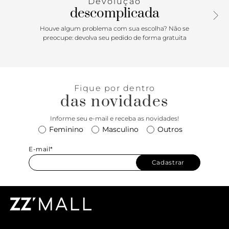
Devolução
descomplicada
Houve algum problema com sua escolha? Não se
preocupe: devolva seu pedido de forma gratuita
Fique por dentro
das novidades
Informe seu e-mail e receba as novidades!
Feminino
Masculino
Outros
E-mail*
Cadastrar