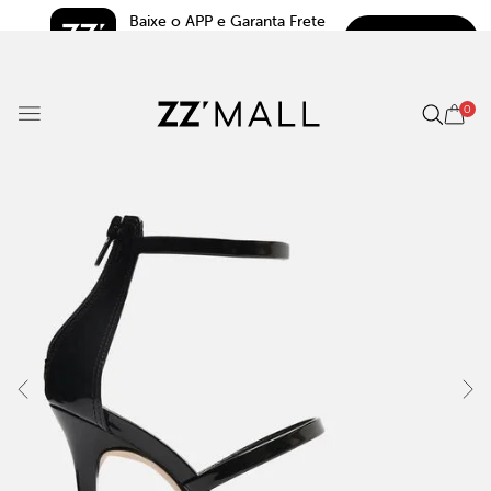
Baixe o APP e Garanta Frete 
BAIXAR
Grátis*
5.0
0