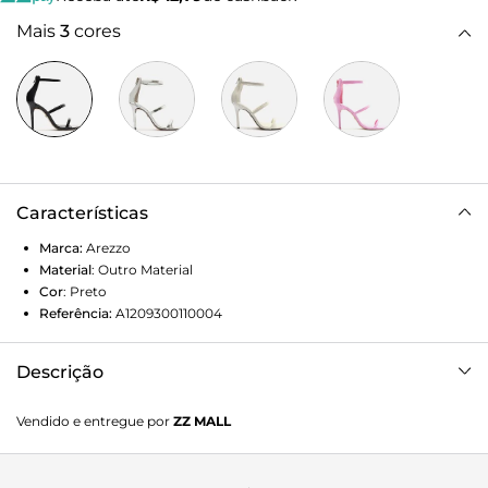
Mais
3
cores
Características
Marca:
Arezzo
Material
:
Outro Material
Cor
:
Preto
Referência:
A1209300110004
Descrição
Sandália preta em verniz. O modelo tem salto alto fino e
Vendido e entregue por
ZZ MALL
bico quadrado. Traz duas tiras finas, uma sobre os dedos e
outra no peito do pé. Fechada no calcanhar com zíper,
possui tira fina em torno do tornozelo. A sandália exibe