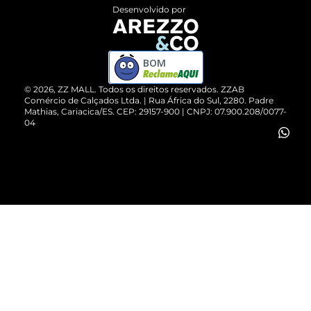
Entrega
ZZ Influ
Desenvolvido por
Devolução do Produto
ZZ MALL é confiável
Compre pelo WhatsApp
ZZPay
BOM
Cartão Presente
©
2026
, ZZ MALL. Todos os direitos reservados.
ZZAB
Comércio de Calçados Ltda. | Rua África do Sul, 2280. Padre
Mathias, Cariacica/ES. CEP: 29157-900 | CNPJ: 07.900.208/0077-
Vendas Corporativas
04