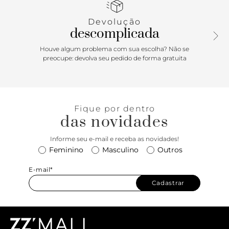
todo o peito do pé e os dedos. Com palmilha da cor do
modelo.
Devolução
descomplicada
Porque Apostar
Houve algum problema com sua escolha? Não se
A sandália vem em versão monocromática, traduzindo as
preocupe: devolva seu pedido de forma gratuita
tendências da temporada. Possui um design minimalista,
mas imponente, graças ao seu salto alto e fino. Combine
com vestidos, saias e peças de alfaiataria.
Fique por dentro
das novidades
Informe seu e-mail e receba as novidades!
Feminino
Masculino
Outros
E-mail*
Cadastrar