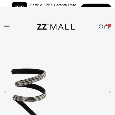
Baixe o APP e Garanta Frete 
BAIXAR
Grátis*
5.0
0