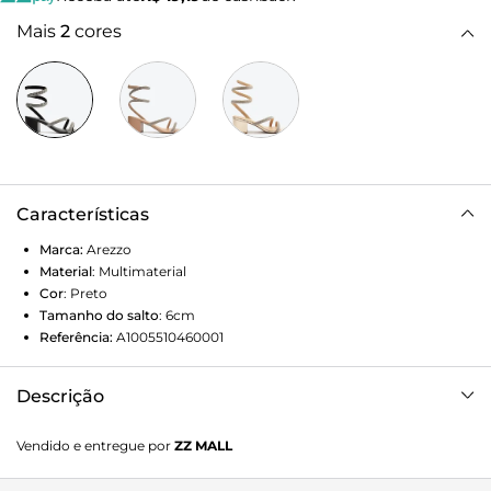
Mais
2
cores
Características
Marca:
Arezzo
Material
:
Multimaterial
Cor
:
Preto
Tamanho do salto
:
6cm
Referência:
A1005510460001
Descrição
Sandália preta. O modelo tem salto médio bloco e bico
Vendido e entregue por
ZZ MALL
redondo. Traz uma tira média sobre os dedos e outra no
peito do pé, na diagonal, ambas cobertas por strass. Possui