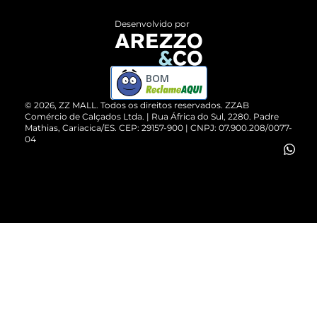
Entrega
ZZ Influ
Desenvolvido por
Devolução do Produto
ZZ MALL é confiável
Compre pelo WhatsApp
ZZPay
BOM
Cartão Presente
©
2026
, ZZ MALL. Todos os direitos reservados.
ZZAB
Comércio de Calçados Ltda. | Rua África do Sul, 2280. Padre
Mathias, Cariacica/ES. CEP: 29157-900 | CNPJ: 07.900.208/0077-
Vendas Corporativas
04