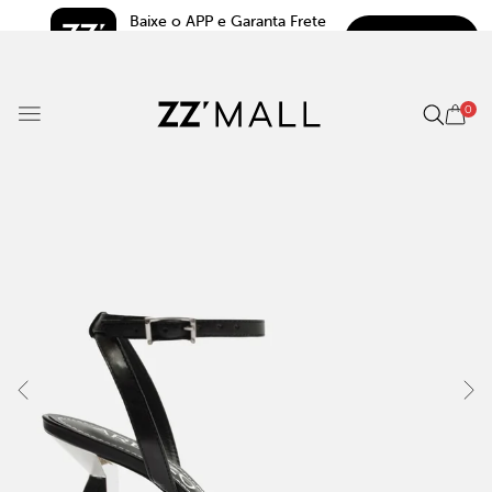
Baixe o APP e Garanta Frete 
BAIXAR
Grátis*
5.0
0