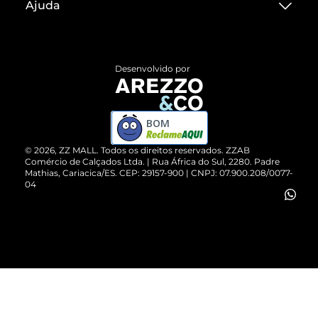
Ajuda
Termos de Uso
Central de Atendimento
Políticas de Privacidade
Entrega
ZZ Influ
Desenvolvido por
Devolução do Produto
ZZ MALL é confiável
Compre pelo WhatsApp
ZZPay
BOM
Cartão Presente
©
2026
, ZZ MALL. Todos os direitos reservados.
ZZAB
Comércio de Calçados Ltda. | Rua África do Sul, 2280. Padre
Mathias, Cariacica/ES. CEP: 29157-900 | CNPJ: 07.900.208/0077-
Vendas Corporativas
04