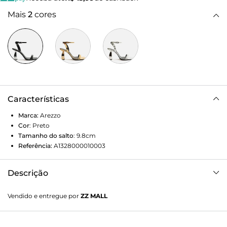
Mais
2
cores
Características
Marca:
Arezzo
Cor
:
Preto
Tamanho do salto
:
9.8cm
Referência:
A1328000010003
Descrição
Sandália feminina preta de couro. O sapato tem salto
Vendido e entregue por
ZZ MALL
médio fino prateado com detalhe geométrico superior e
ponta quadrada. Traz tira fina sobre os dedos. Possui tira
fina que sai das laterais, se cruza no calcanhar, contorna o