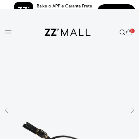
Baixe o APP e Garanta Frete 
BAIXAR
Grátis*
5.0
0