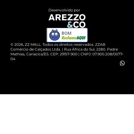
Entrega
ZZ Influ
Desenvolvido por
Devolução do Produto
ZZ MALL é confiável
Compre pelo WhatsApp
ZZPay
BOM
Cartão Presente
©
2026
, ZZ MALL. Todos os direitos reservados.
ZZAB
Comércio de Calçados Ltda. | Rua África do Sul, 2280. Padre
Mathias, Cariacica/ES. CEP: 29157-900 | CNPJ: 07.900.208/0077-
Vendas Corporativas
04