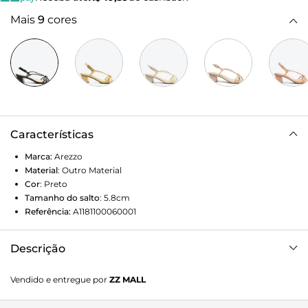
Mais
9
cores
Características
Marca:
Arezzo
Material
:
Outro Material
Cor
:
Preto
Tamanho do salto
:
5.8cm
Referência:
A1181100060001
Descrição
Sandália preta. O modelo tem salto baixo bloco quadrado e
Vendido e entregue por
ZZ MALL
bico quadrado. Traz três tiras finas e bombadas sobre os
dedos, unidas por duas tiras bombadas e enlace central, que