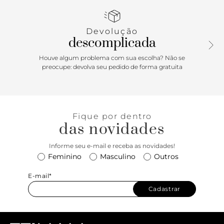
seguem até as laterais. Possui fecho em tira fina em torno
do calcanhar com fivela metálica lateral. Com palmilha da
cor do sapato e inscrição do nome da marca. Aberta, exibe
Devolução
todo o pé. <
descomplicada
Houve algum problema com sua escolha? Não se
preocupe: devolva seu pedido de forma gratuita
Fique por dentro
das novidades
Informe seu e-mail e receba as novidades!
Feminino
Masculino
Outros
E-mail*
Cadastrar