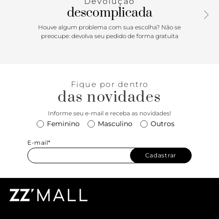
Devolução
descomplicada
Houve algum problema com sua escolha? Não se
preocupe: devolva seu pedido de forma gratuita
Fique por dentro
das novidades
Informe seu e-mail e receba as novidades!
Feminino
Masculino
Outros
E-mail*
Cadastrar