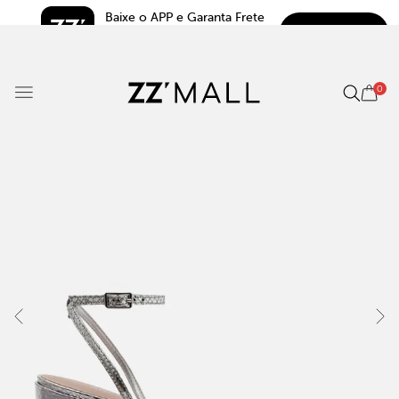
Baixe o APP e Garanta Frete 
BAIXAR
Grátis*
5.0
0