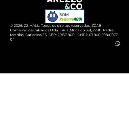
Devolução do Produto
ZZ MALL é confiável
Compre pelo WhatsApp
ZZPay
BOM
Cartão Presente
©
2026
, ZZ MALL. Todos os direitos reservados.
ZZAB
Comércio de Calçados Ltda. | Rua África do Sul, 2280. Padre
Mathias, Cariacica/ES. CEP: 29157-900 | CNPJ: 07.900.208/0077-
Vendas Corporativas
04